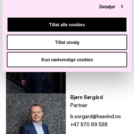
Detaljer
Ida Espolin Johnson
Tillat alle cookies
Partner
i.johnson@haavind.no
Tillat utvalg
+47 958 18 432
Kun nødvendige cookies
Bjørn Sørgård
Partner
b.sorgard@haavind.no
+47 970 89 528