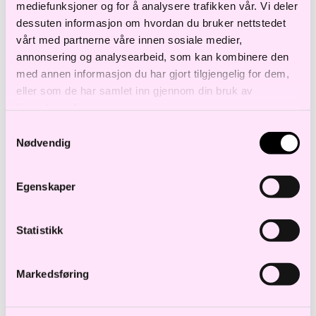
Geir Steinberg
mediefunksjoner og for å analysere trafikken vår. Vi deler
Partner
dessuten informasjon om hvordan du bruker nettstedet
vårt med partnerne våre innen sosiale medier,
g.steinberg@haavind.no
annonsering og analysearbeid, som kan kombinere den
+47 916 96 511
med annen informasjon du har gjort tilgjengelig for dem,
eller som de har samlet inn gjennom din bruk av
tjenestene deres.
Samtykkevalg
Nødvendig
Håkon Austdal
Egenskaper
Specialist Counsel
h.austdal@haavind.no
Statistikk
+47 920 19 526
Markedsføring