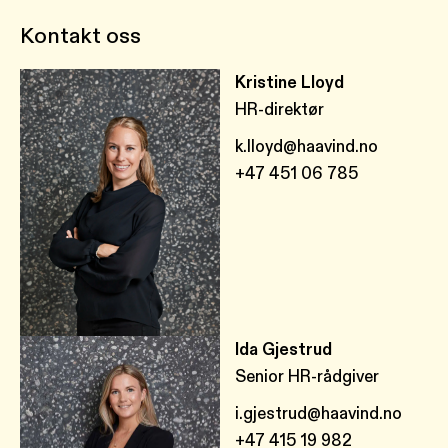
Kontakt oss
Kristine Lloyd
HR-direktør
k.lloyd@haavind.no
+47 451 06 785
Ida Gjestrud
Senior HR-rådgiver
i.gjestrud@haavind.no
+47 415 19 982