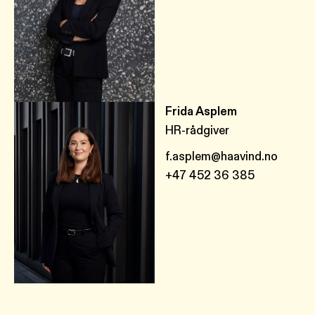
Frida Asplem
HR-rådgiver
f.asplem@haavind.no
+47 452 36 385