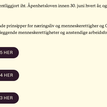
ntliggjort iht. Åpenhetsloven innen 30. juni hvert år, og
Karriere
Arrangementer
de prinsipper for næringsliv og menneskerettigher og O
unnleggende menneskerettigheter og anstendige arbeidsfor
Haavind Digital
5 HER
Haavind Svalbard
4 HER
Haavind Tech Insight
3 HER