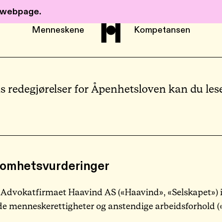
r webpage.
Menneskene
Kompetansen
 redegjørelser for Åpenhetsloven kan du les
Om Haavind
Menneskene
tsomhetsvurderinger
Kompetanse
 Advokatfirmaet Haavind AS («Haavind», «Selskapet») i
Nyheter
 menneskerettigheter og anstendige arbeidsforhold (