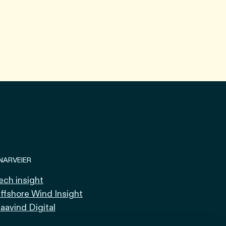
NARVEIER
ech insight
ffshore Wind Insight
aavind Digital