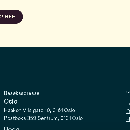
2 HER
S
Besøksadresse
Oslo
T
Haakon VIIs gate 10, 0161 Oslo
O
Postboks 359 Sentrum, 0101 Oslo
H
Bodø