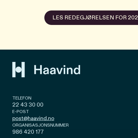
LES REDEGJØRELSEN FOR 202
TELEFON
22 43 30 00
E-POST
post@haavind.no
ORGANISASJONSNUMMER
986 420 177