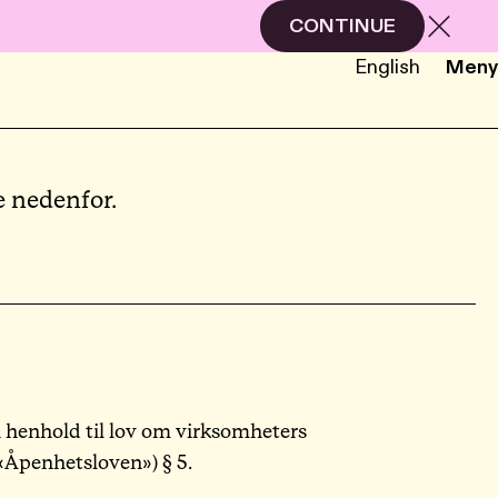
CONTINUE
English
Meny
NB
EN
e nedenfor.
 henhold til lov om virksomheters
«Åpenhetsloven») § 5.