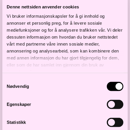
For mer informasjon, se
Oslo Børs.
Denne nettsiden anvender cookies
Vi bruker informasjonskapsler for å gi innhold og
annonser et personlig preg, for å levere sosiale
Kontakt oss
mediefunksjoner og for å analysere trafikken vår. Vi deler
dessuten informasjon om hvordan du bruker nettstedet
Bjørn Olav Torpp
vårt med partnerne våre innen sosiale medier,
Partner
annonsering og analysearbeid, som kan kombinere den
med annen informasjon du har gjort tilgjengelig for dem,
b.torpp@haavind.no
eller som de har samlet inn gjennom din bruk av
+47 905 07 090
tjenestene deres.
Samtykkevalg
Nødvendig
Egenskaper
Cornelius Sogn Ness
Statistikk
Partner