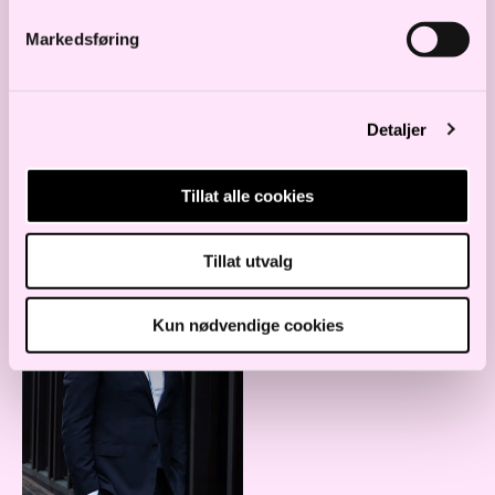
c.ness@haavind.no
Markedsføring
+47 906 43 417
Detaljer
Tillat alle cookies
Herman Bondeson
Assosiert partner
Tillat utvalg
h.bondeson@haavind.no
Kun nødvendige cookies
+34 681 237 815