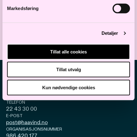
Markedsføring
SKATT OG AVGIFT
Detaljer
Tillat alle cookies
Tillat utvalg
Kun nødvendige cookies
TELEFON
22 43 30 00
E-POST
post@haavind.no
ORGANISASJONSNUMMER
986 420 177