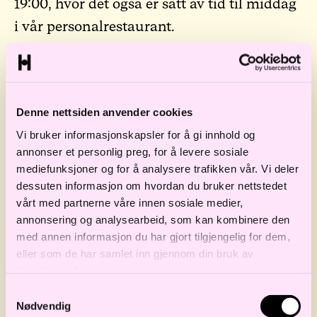
19:00, hvor det også er satt av tid til middag
i vår personalrestaurant.
Bruk skjemaet under for å melde din
interesse. Merk at det er en begrensning på
maks seks studenter per gruppe.
Denne nettsiden anvender cookies
Vi bruker informasjonskapsler for å gi innhold og
Når kan du booke?
annonser et personlig preg, for å levere sosiale
mediefunksjoner og for å analysere trafikken vår. Vi deler
dessuten informasjon om hvordan du bruker nettstedet
7. mai
(påmeldingsfrist: 29. april)
vårt med partnerne våre innen sosiale medier,
14. mai
(påmeldingsfrist: 6. mai)
annonsering og analysearbeid, som kan kombinere den
med annen informasjon du har gjort tilgjengelig for dem,
21. mai
(påmeldingsfrist: 13. mai)
eller som de har samlet inn gjennom din bruk av
28. mai
(påmeldingsfrist: 20. mai)
tjenestene deres.
Samtykkevalg
Nødvendig