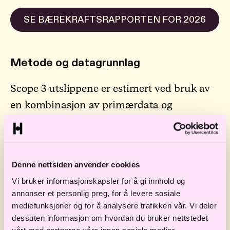
SE BÆREKRAFTSRAPPORTEN FOR 2026
Metode og datagrunnlag
Scope 3-utslippene er estimert ved bruk av
en kombinasjon av primærdata og
finansielle regnskapsdata. Vi benytter
utslippsfaktorer fra blant annet DEFRA,
Miljøfyrtårn og DFØ. Utslipp fra
Denne nettsiden anvender cookies
forretningsreiser er i hovedsak beregnet av
Vi bruker informasjonskapsler for å gi innhold og
vårt reisebyrå Egencia. Energiforbruk er
annonser et personlig preg, for å levere sosiale
basert på primærdata, med utslippsfaktorer
mediefunksjoner og for å analysere trafikken vår. Vi deler
dessuten informasjon om hvordan du bruker nettstedet
fra NVE og vår fjernvarmeleverandør.
vårt med partnerne våre innen sosiale medier,