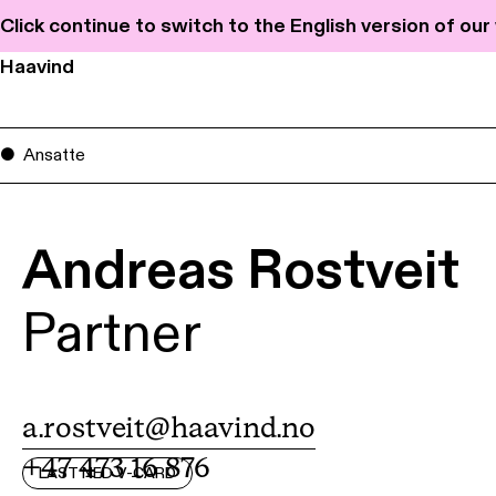
Click continue to switch to the English version of ou
Haavind
Ansatte
Andreas Rostveit
Partner
a.rostveit@haavind.no
+47 473 16 876
LAST NED V-CARD