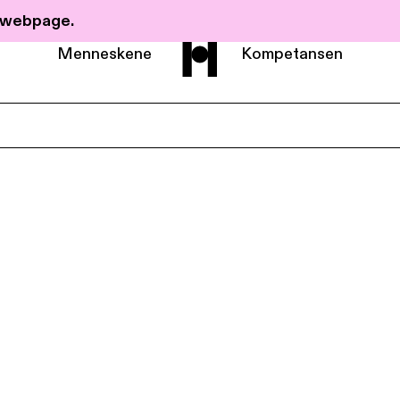
r webpage.
Menneskene
Kompetansen
Om Haavind
Menneskene
Kompetanse
Nyheter