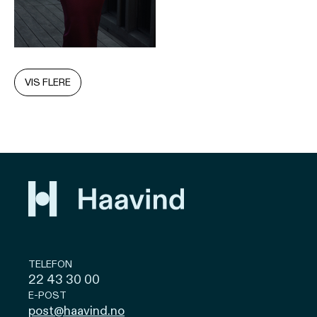
VIS FLERE
TELEFON
22 43 30 00
E-POST
post@haavind.no