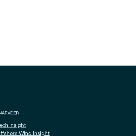
NARVEIER
ech insight
ffshore Wind Insight