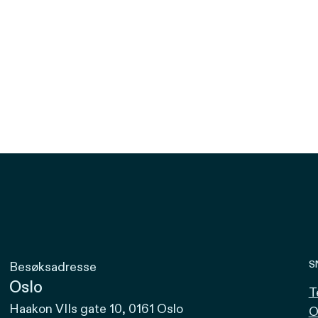
S
Besøksadresse
Oslo
T
Haakon VIIs gate 10, 0161 Oslo
O