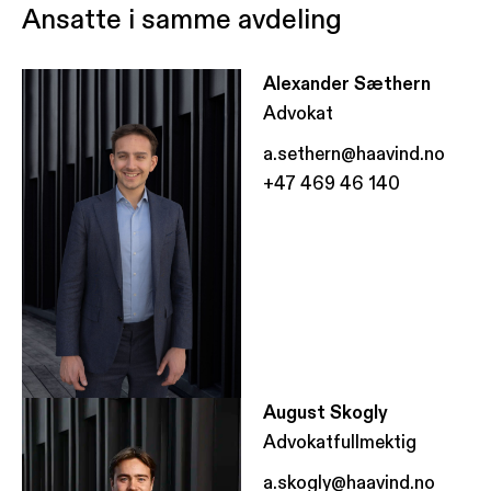
Ansatte i samme avdeling
Alexander Sæthern
Advokat
a.sethern@haavind.no
+47 469 46 140
August Skogly
Advokatfullmektig
a.skogly@haavind.no