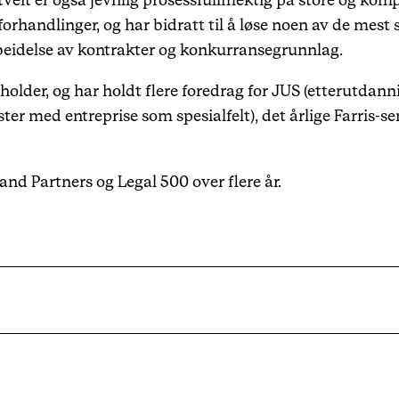
veit er også jevnlig prosessfullmektig på store og kompl
orhandlinger, og har bidratt til å løse noen av de mest
beidelse av kontrakter og konkurransegrunnlag.
holder, og har holdt flere foredrag for JUS (etterutdann
ster med entreprise som spesialfelt), det årlige Farris-
nd Partners og Legal 500 over flere år.