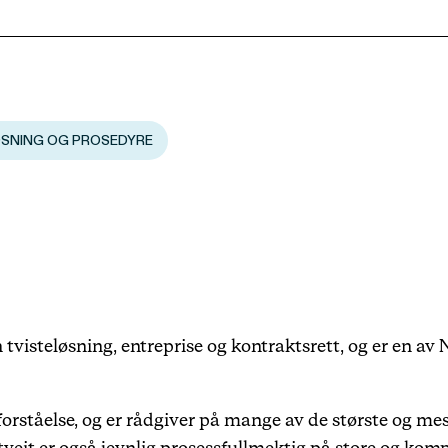
Karriere
Arrangementer
ØSNING OG PROSEDYRE
Haavind Digital
Haavind Svalbard
Haavind Tech Insight
n tvisteløsning, entreprise og kontraktsrett, og er en a
 forståelse, og er rådgiver på mange av de største og me