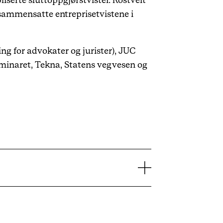
iserte sluttoppgjørstvister. Rostveit
 sammensatte entreprisetvistene i
ing for advokater og jurister), JUC
seminaret, Tekna, Statens vegvesen og