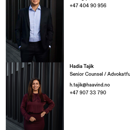
+47 404 90 956
Hadia Tajik
Senior Counsel / Advokatfu
h.tajik@haavind.no
+47 907 33 790