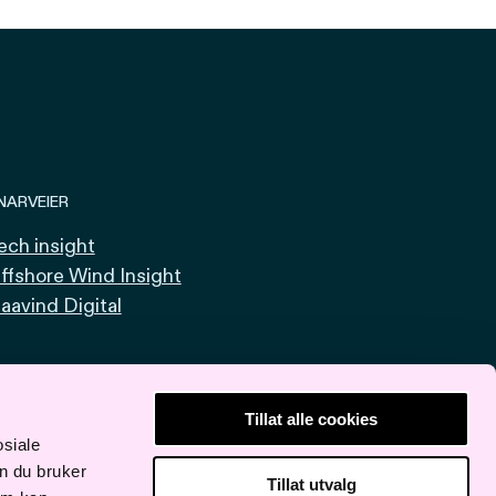
NARVEIER
ech insight
ffshore Wind Insight
aavind Digital
Tillat alle cookies
osiale
n du bruker
Tillat utvalg