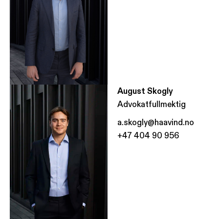
August Skogly
Advokatfullmektig
a.skogly@haavind.no
+47 404 90 956