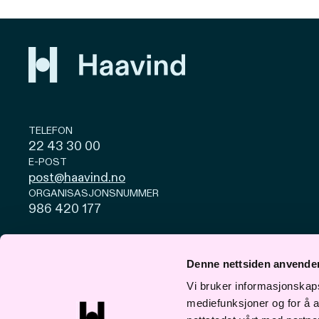
TELEFON
22 43 30 00
E-POST
post@haavind.no
ORGANISASJONSNUMMER
986 420 177
Personvern og cookies
Åpenhetsloven
Denne nettsiden anvende
© Haavind 2026
Vi bruker informasjonskapsl
mediefunksjoner og for å a