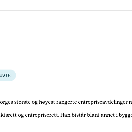
Karriere
Arrangementer
Haavind Digital
Haavind Svalbard
USTRI
Haavind Tech Insight
orges største og høyest rangerte entrepriseavdelinger 
ktsrett og entrepriserett. Han bistår blant annet i bygg