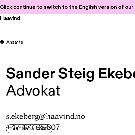
Click continue to switch to the English version of ou
Haavind
Ansatte
Sander Steig Ekeb
Advokat
s.ekeberg@haavind.no
+47 477 05 807
LAST NED V-CARD