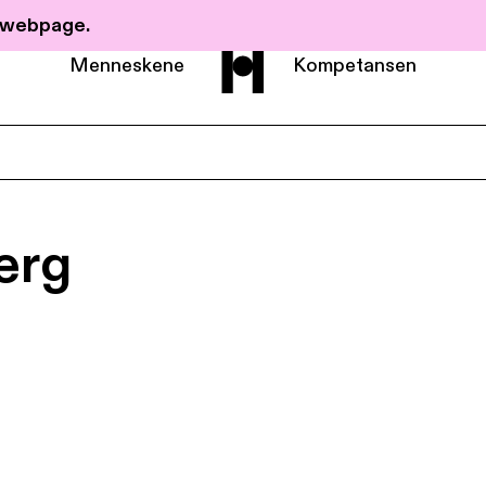
r webpage.
Menneskene
Kompetansen
Om Haavind
erg
Menneskene
Kompetanse
Nyheter