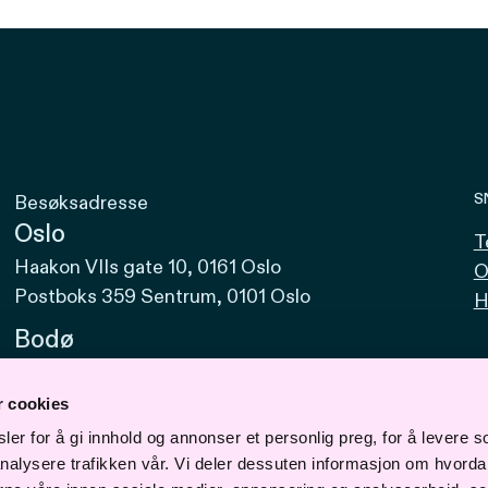
S
Besøksadresse
Oslo
T
Haakon VIIs gate 10, 0161 Oslo
O
Postboks 359 Sentrum, 0101 Oslo
H
Bodø
Sjøgata 15, 8006 Bodø
r cookies
Bergen
er for å gi innhold og annonser et personlig preg, for å levere s
Vaskerelven 39, 5014 Bergen
nalysere trafikken vår. Vi deler dessuten informasjon om hvorda