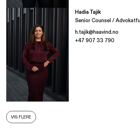
Hadia Tajik
Senior Counsel / Advokatfu
h.tajik@haavind.no
+47 907 33 790
VIS FLERE