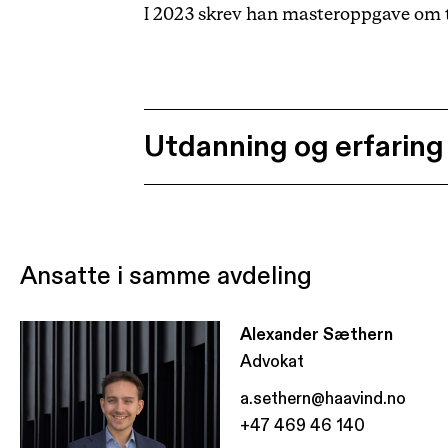
I 2023 skrev han masteroppgave om til
Utdanning og erfaring
Ansatte i samme avdeling
Alexander Sæthern
Advokat
a.sethern@haavind.no
+47 469 46 140