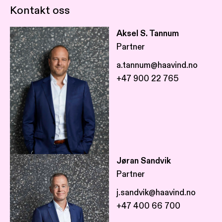
Kontakt oss
Aksel S. Tannum
Partner
a.tannum@haavind.no
+47 900 22 765
Jøran Sandvik
Partner
j.sandvik@haavind.no
+47 400 66 700