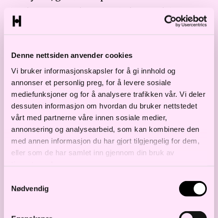
kvalitet før 1. juli 2022, skal nettselskapene
gi et estimat for anleggsbidrag kunden ville
betalt etter de nye reglene.
Denne nettsiden anvender cookies
Dette skyldes at kriteriet i bokstav b) har et
Vi bruker informasjonskapsler for å gi innhold og
perspektiv på fire år frem i tid, og det kan
annonser et personlig preg, for å levere sosiale
mediefunksjoner og for å analysere trafikken vår. Vi deler
oppstå planendringer i denne perioden.
dessuten informasjon om hvordan du bruker nettstedet
Nettselskapet skal da ikke kunne kreve
vårt med partnerne våre innen sosiale medier,
kunden for anleggsbidrag hvis det ikke på
annonsering og analysearbeid, som kan kombinere den
med annen informasjon du har gjort tilgjengelig for dem,
forhånd har blitt informert om muligheten
eller som de har samlet inn gjennom din bruk av
for det og den eventuelle størrelsen av
tjenestene deres.
anleggsbidraget.
Samtykkevalg
Nødvendig
Det er ikke usannsynlig at det vil oppstå
tilfeller av prosjekter som har fått konsesjon