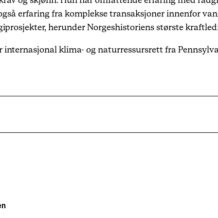
skrav og skjønn. Hun har omfattende erfaring med rådg
så erfaring fra komplekse transaksjoner innenfor vann
rgiprosjekter, herunder Norgeshistoriens største kraftl
r internasjonal klima- og naturressursrett fra Pennsylv
en