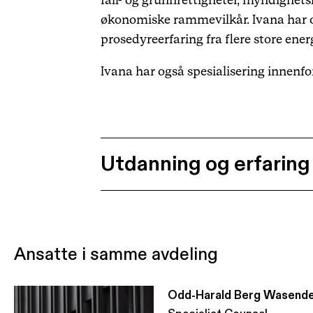
fall- og grunnrettigheter, myndighet
økonomiske rammevilkår. Ivana har og
prosedyreerfaring fra flere store ene
Ivana har også spesialisering innenfo
Utdanning og erfaring
Ansatte i samme avdeling
Odd-Harald Berg Wasend