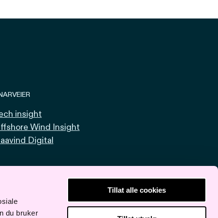
NARVEIER
ech insight
ffshore Wind Insight
aavind Digital
Tillat alle cookies
osiale
n du bruker