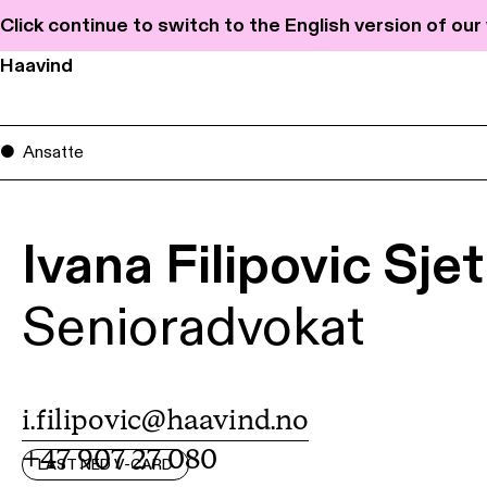
Click continue to switch to the English version of ou
Haavind
Ansatte
Ivana Filipovic Sje
Senioradvokat
i.filipovic@haavind.no
+47 907 27 080
LAST NED V-CARD