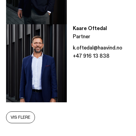
Kaare Oftedal
Partner
k.oftedal@haavind.no
+47 916 13 838
VIS FLERE