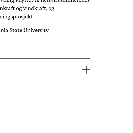
ivning knyttet til nettvirksomhetenes
kraft og vindkraft, og
edningsprosjekt.
ania State University.