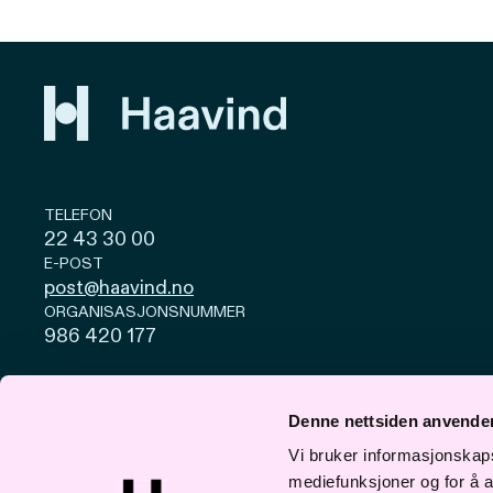
TELEFON
22 43 30 00
E-POST
post@haavind.no
ORGANISASJONSNUMMER
986 420 177
Personvern og cookies
Åpenhetsloven
Denne nettsiden anvende
© Haavind 2026
Vi bruker informasjonskapsl
mediefunksjoner og for å a