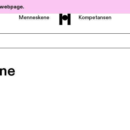
r webpage.
Menneskene
Kompetansen
Om Haavind
tne
Menneskene
Kompetanse
Nyheter