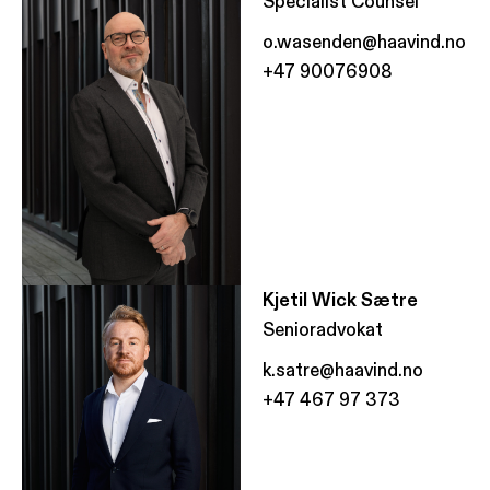
Specialist Counsel
o.wasenden@haavind.no
+47 90076908
Kjetil Wick Sætre
Senioradvokat
k.satre@haavind.no
+47 467 97 373