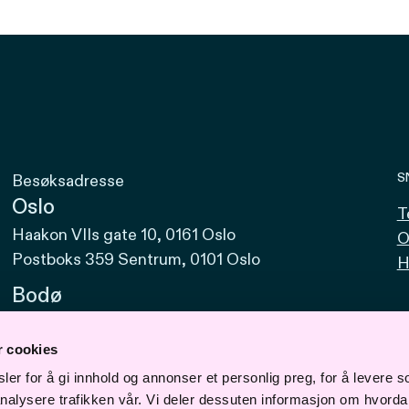
S
Besøksadresse
Oslo
T
Haakon VIIs gate 10, 0161 Oslo
O
Postboks 359 Sentrum, 0101 Oslo
H
Bodø
Sjøgata 15, 8006 Bodø
r cookies
Bergen
er for å gi innhold og annonser et personlig preg, for å levere s
Vaskerelven 39, 5014 Bergen
nalysere trafikken vår. Vi deler dessuten informasjon om hvorda