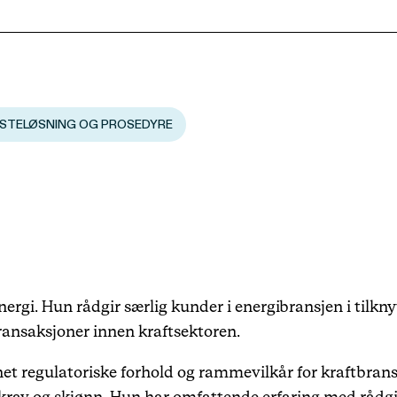
Karriere
Arrangementer
ISTELØSNING OG PROSEDYRE
Haavind Digital
Haavind Svalbard
Haavind Tech Insight
nergi. Hun rådgir særlig kunder i energibransjen i tilkn
ransaksjoner innen kraftsektoren.
et regulatoriske forhold og rammevilkår for kraftbrans