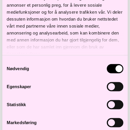
beslutninger knyttet til fysisk infrastruktur,
annonser et personlig preg, for å levere sosiale
cyber/ ikt, personell, samt M&A og joint
mediefunksjoner og for å analysere trafikken vår. Vi deler
dessuten informasjon om hvordan du bruker nettstedet
venture.
vårt med partnerne våre innen sosiale medier,
annonsering og analysearbeid, som kan kombinere den
med annen informasjon du har gjort tilgjengelig for dem,
eller som de har samlet inn gjennom din bruk av
Vi håper å se deg den 12. februar!
tjenestene deres.
Samtykkevalg
Nødvendig
Kontakt oss
Egenskaper
Andreas Gard Meyer
Senioradvokat
Statistikk
a.meyer@haavind.no
+47 988 37 538
Markedsføring