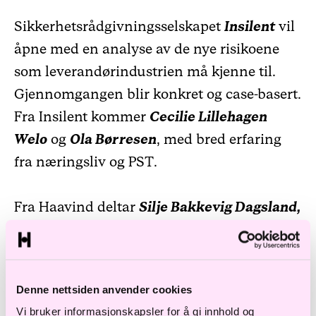
Sikkerhetsrådgivningsselskapet
Insilent
vil
åpne med en analyse av de nye risikoene
som leverandørindustrien må kjenne til.
Gjennomgangen blir konkret og case-basert.
Fra Insilent kommer
Cecilie Lillehagen
Welo
og
Ola Børresen
, med bred erfaring
fra næringsliv og PST.
Fra Haavind deltar
Silje Bakkevig Dagsland,
Kari Gimmingsrud, Andreas Meyer, Bård
Sandstad
,
Simen Klevstrand
og Hadia
Tajik
. Sammen vil vi ta for seg
Denne nettsiden anvender cookies
sikkerhetslovgivningens betydning for
Vi bruker informasjonskapsler for å gi innhold og