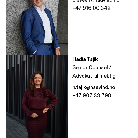
+47 916 00 342
Hadia Tajik
Senior Counsel /
Advokatfullmektig
h.tajik@haavind.no
+47 907 33 790