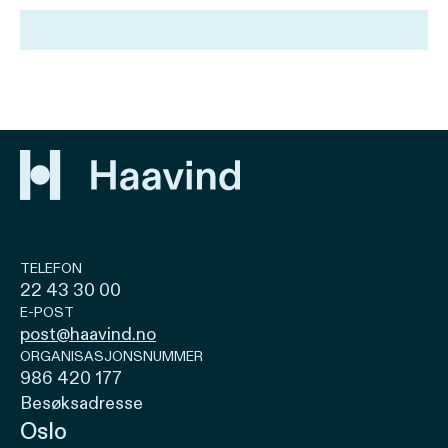
TELEFON
22 43 30 00
E-POST
post@haavind.no
ORGANISASJONSNUMMER
986 420 177
Besøksadresse
Oslo