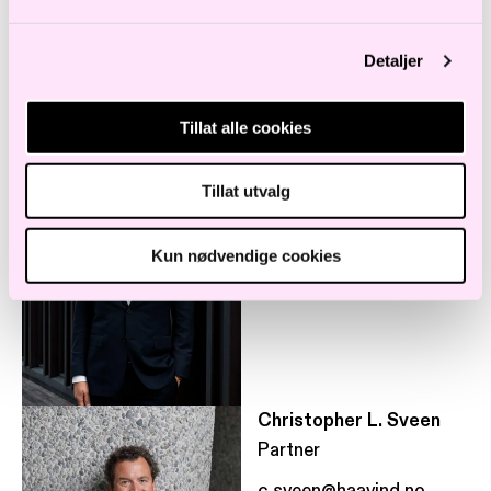
Detaljer
Tillat alle cookies
Bård Sandstad
Partner
Tillat utvalg
b.sandstad@haavind.no
+47 932 81 796
Kun nødvendige cookies
Christopher L. Sveen
Partner
c.sveen@haavind.no