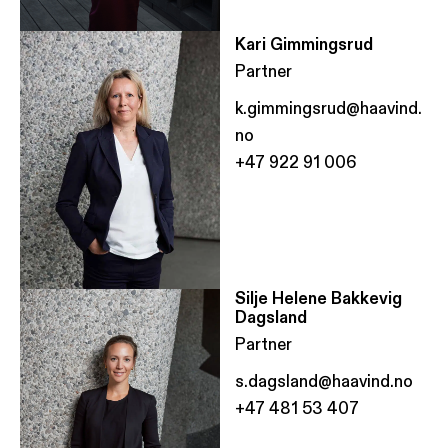
Kari Gimmingsrud
Partner
k.gimmingsrud@haavind.
no
+47 922 91 006
Silje Helene Bakkevig
Dagsland
Partner
s.dagsland@haavind.no
+47 481 53 407