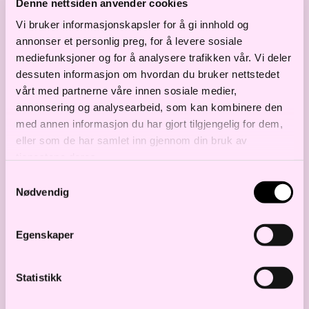
Denne nettsiden anvender cookies
Vi bruker informasjonskapsler for å gi innhold og
annonser et personlig preg, for å levere sosiale
I tillegg gjør Haavind det skarpt innen
mediefunksjoner og for å analysere trafikken vår. Vi deler
Commercial, Corporate/M&A, hvor
dessuten informasjon om hvordan du bruker nettstedet
selskapet har rykket opp ett nivå til Tier 2.
vårt med partnerne våre innen sosiale medier,
annonsering og analysearbeid, som kan kombinere den
Innen Tax er Haavind «always excellent in
med annen informasjon du har gjort tilgjengelig for dem,
every way, providing on-point advice and
eller som de har samlet inn gjennom din bruk av
skilful lawyers» og belønnes med en Tier 2.
tjenestene deres.
Fra før er Haavind ranket som Tier 1 i
Samtykkevalg
Nødvendig
Construction, Electricity and Renewable
Energy, Real Estate og Employment.
Egenskaper
Legal500 – Les hele undersøkelsen
Statistikk