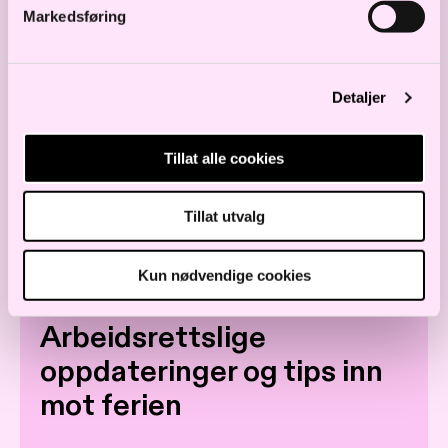
Markedsføring
Les også
Ny rapport fra
Detaljer
skattekommisjonen
Tillat alle cookies
Tillat utvalg
SKATT OG AVGIFT
Kun nødvendige cookies
Juni 2026:
Arbeidsrettslige
oppdateringer og tips inn
mot ferien