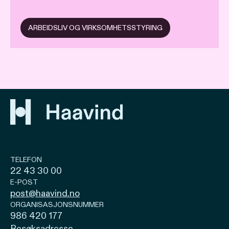
ARBEIDSLIV OG VIRKSOMHETSSTYRING
TELEFON
22 43 30 00
E-POST
post@haavind.no
ORGANISASJONSNUMMER
986 420 177
Besøksadresse