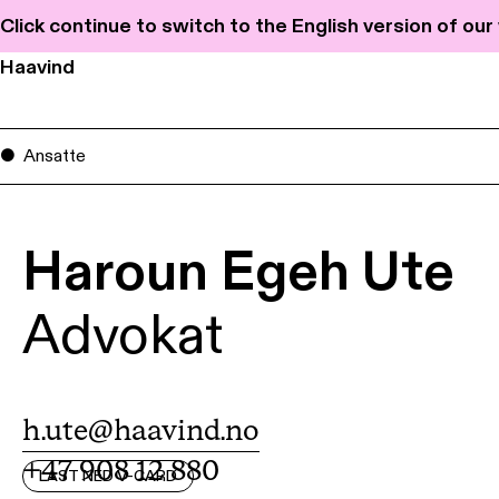
Click continue to switch to the English version of ou
Haavind
Ansatte
Haroun Egeh Ute
Advokat
h.ute@haavind.no
+47 908 12 880
LAST NED V-CARD