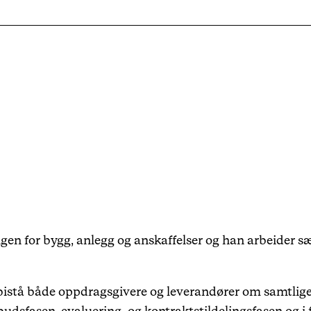
Karriere
Arrangementer
Haavind Digital
Haavind Svalbard
Haavind Tech Insight
gen for bygg, anlegg og anskaffelser og han arbeider s
stå både oppdragsgivere og leverandører om samtlige a