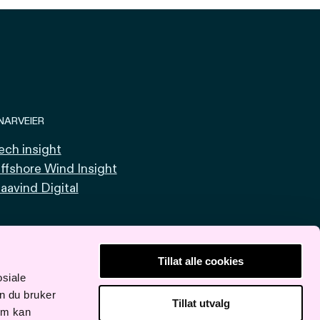
NARVEIER
ech insight
ffshore Wind Insight
aavind Digital
Tillat alle cookies
osiale
n du bruker
Tillat utvalg
om kan