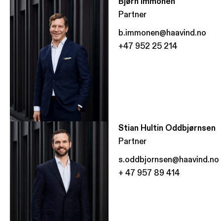
Bjørn Immonen
Partner
b.immonen@haavind.no
+47 952 25 214
Stian Hultin Oddbjørnsen
Partner
s.oddbjornsen@haavind.no
+ 47 957 89 414