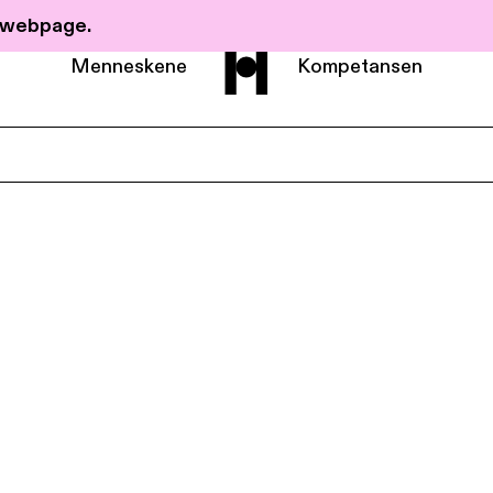
r webpage.
Menneskene
Kompetansen
Om Haavind
Menneskene
Kompetanse
Nyheter