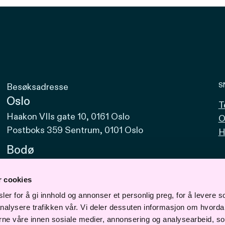
S
Besøksadresse
Oslo
T
Haakon VIIs gate 10, 0161 Oslo
O
Postboks 359 Sentrum, 0101 Oslo
H
Bodø
Sjøgata 15, 8006 Bodø
r cookies
Bergen
er for å gi innhold og annonser et personlig preg, for å levere s
Vaskerelven 39, 5014 Bergen
nalysere trafikken vår. Vi deler dessuten informasjon om hvorda
Svalbard
erne våre innen sosiale medier, annonsering og analysearbeid, s