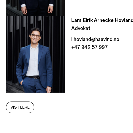
Lars Eirik Arnecke Hovlan
Advokat
l.hovland@haavind.no
+47 942 57 997
VIS FLERE