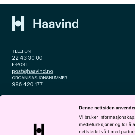
TELEFON
22 43 30 00
E-POST
post@haavind.no
ORGANISASJONSNUMMER
986 420 177
Personvern og cookies
Åpenhetsloven
Denne nettsiden anvende
© Haavind 2026
Vi bruker informasjonskapsl
mediefunksjoner og for å a
nettstedet vårt med partn