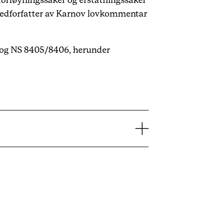
 forføyningssaker og erstatningssaker
g medforfatter av Karnov lovkommentar
7 og NS 8405/8406, herunder