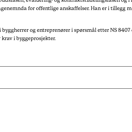
lbudsfasen, evaluering- og kontraktstildelingsfasen og i
lagenemnda for offentlige anskaffelser. Han er i tilleg
.
i byggherrer og entreprenører i spørsmål etter NS 840
krav i byggeprosjekter.