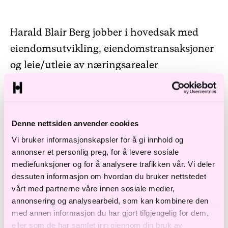
Harald Blair Berg jobber i hovedsak med
eiendomsutvikling, eiendomstransaksjoner
og leie/utleie av næringsarealer
Han har også bred erfaring innenfor
transaksjoner, fast eiendom, samt betydelig
Denne nettsiden anvender cookies
erfaring innen tilgrensende fagområder
Vi bruker informasjonskapsler for å gi innhold og
som selskapsrett og skatt.
annonser et personlig preg, for å levere sosiale
mediefunksjoner og for å analysere trafikken vår. Vi deler
dessuten informasjon om hvordan du bruker nettstedet
vårt med partnerne våre innen sosiale medier,
annonsering og analysearbeid, som kan kombinere den
Utdanning og erfaring
med annen informasjon du har gjort tilgjengelig for dem,
eller som de har samlet inn gjennom din bruk av