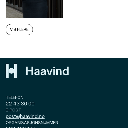
VIS FLERE
TELEFON
22 43 30 00
E-POST
post@haavind.no
ORGANISASJONSNUMMER