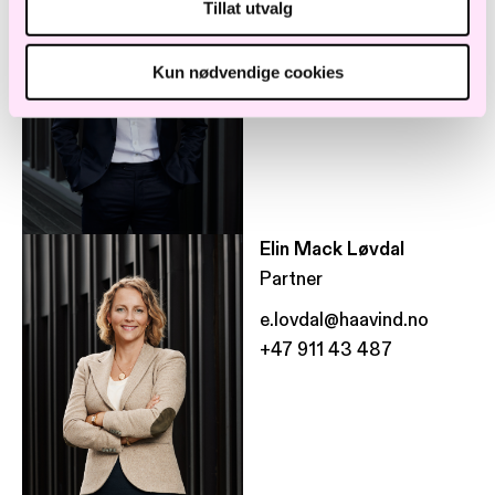
Tillat utvalg
e.falksete@haavind.no
+47 922 91 045
Kun nødvendige cookies
Elin Mack Løvdal
Partner
e.lovdal@haavind.no
+47 911 43 487