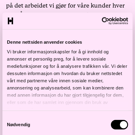
på det arbeidet vi gjør for våre kunder hver
dag. Årets rangering fra Legal 500
gjenspeiler at vi er ledende innenfor våre
satsningsområder, at vi har mange av
Denne nettsiden anvender cookies
Norges dyktigste advokater og at vi har stor
Vi bruker informasjonskapsler for å gi innhold og
bredde i vår kompetanse, sier managing
annonser et personlig preg, for å levere sosiale
partner Preben Brecke.
mediefunksjoner og for å analysere trafikken vår. Vi deler
dessuten informasjon om hvordan du bruker nettstedet
I tillegg til syv fagområder i tier 1, avanserte
vårt med partnerne våre innen sosiale medier,
Haavind opp i tier 2 med fire nye områder:
annonsering og analysearbeid, som kan kombinere den
med annen informasjon du har gjort tilgjengelig for dem,
Insolvens og restrukturering, havbruk, EU
eller som de har samlet inn gjennom din bruk av
og konkurranserett og børs og
tjenestene deres.
kapitalmarked. Totalt har Haavind ni
Samtykkevalg
Nødvendig
plasseringer i tier 2.