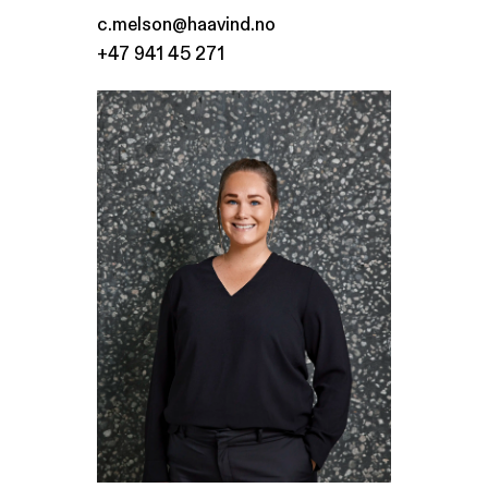
c.melson@haavind.no
+47 941 45 271