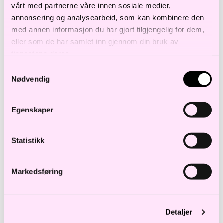
vårt med partnerne våre innen sosiale medier,
annonsering og analysearbeid, som kan kombinere den
med annen informasjon du har gjort tilgjengelig for dem,
eller som de har samlet inn gjennom din bruk av
Simen Klevstrand
tjenestene deres.
Partner
Samtykkevalg
s.klevstrand@haavind.no
Nødvendig
+47 980 76 340
VIS FLERE TREFF
Egenskaper
Statistikk
Sider
Viser
4
av 21 treff
Markedsføring
Competition and FDI:
Themes & trends 2026
Detaljer