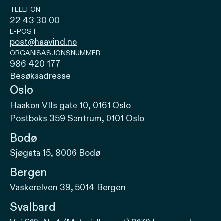
TELEFON
22 43 30 00
E-POST
post@haavind.no
ORGANISASJONSNUMMER
986 420 177
Besøksadresse
Oslo
Haakon VIIs gate 10, 0161 Oslo
Postboks 359 Sentrum, 0101 Oslo
Bodø
Sjøgata 15, 8006 Bodø
Bergen
Vaskerelven 39, 5014 Bergen
Svalbard