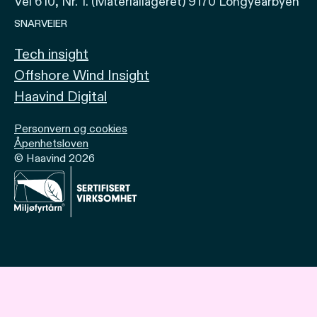
Vei 610, Nr. 1. (Materiallageret) 9170 Longyearbyen
SNARVEIER
Tech insight
Offshore Wind Insight
Haavind Digital
Personvern og cookies
Åpenhetsloven
© Haavind 2026