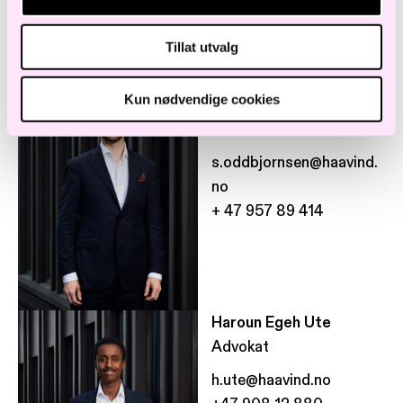
Tillat utvalg
Stian Hultin
Kun nødvendige cookies
Oddbjørnsen
Partner
s.oddbjornsen@haavind.
no
+ 47 957 89 414
Haroun Egeh Ute
Advokat
h.ute@haavind.no