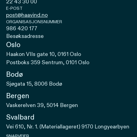
22 43 30 00
E-POST
post@haavind.no
ORGANISASJONSNUMMER
986 420 177
Besøksadresse
Oslo
Haakon VIIs gate 10, 0161 Oslo
Postboks 359 Sentrum, 0101 Oslo
Bodø
Sjøgata 15, 8006 Bodø
Bergen
Vaskerelven 39, 5014 Bergen
Svalbard
Vei 610, Nr. 1. (Materiallageret) 9170 Longyearbyen
SNARVEIER