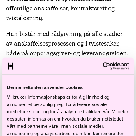
offentlige anskaffelser, kontraktsrett og
tvisteløsning.
Han bistår med rådgivning på alle stadier
av anskaffelsesprosessen og i tvistesaker,
både på oppdragsgiver- og leverandørsiden.
Han kjenner anskaffelsesregelverket svært
godt etter å ha deltatt i arbeidet med
Denne nettsiden anvender cookies
utforming av gjeldende lov og forskrifter i
Vi bruker informasjonskapsler for å gi innhold og
Nærings- og fiskeridepartementet. Han har
annonser et personlig preg, for å levere sosiale
også bred erfaring med håndtering av
mediefunksjoner og for å analysere trafikken vår. Vi deler
tvistesaker etter flere år som
dessuten informasjon om hvordan du bruker nettstedet
vårt med partnerne våre innen sosiale medier,
dommerfullmektig og konstituert
annonsering og analysearbeid, som kan kombinere den