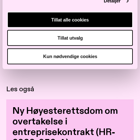
Detaljer
av Norges største
voldgiftssaker i våre lokaler,
Tillat alle cookies
og tilgang til en slik sal var en
Tillat utvalg
veldig stor fordel, legger
partner Johnny Johansen til.
Kun nødvendige cookies
Les også
Ny Høyesterettsdom om
overtakelse i
entreprisekontrakt (HR-