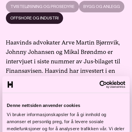
TVISTELØSNING OG PROSEDYRE
BYGG OG ANLEGG
OFFSHORE OG INDUSTRI
Haavinds advokater Arve Martin Bjørnvik,
Johnny Johansen og Mikal Brøndmo er
intervjuet i siste nummer av Jus-bilaget til
Finansavisen. Haavind har investert i en
egen voldgiftssal som har vært flittig brukt
under de voldgiftssakene som selskapet har
vært part i.
Denne nettsiden anvender cookies
Det er særlig innen kontraktsrett – og da
Vi bruker informasjonskapsler for å gi innhold og
annonser et personlig preg, for å levere sosiale
mest innenfor bygg og anlegg og
mediefunksjoner og for å analysere trafikken vår. Vi deler