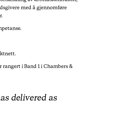
beidsgivere med å gjennomføre
er.
kompetanse.
aktnett.
er rangert i Band 1 i Chambers &
as delivered as