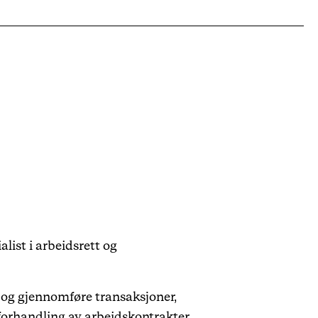
list i arbeidsrett og
e og gjennomføre transaksjoner,
forhandling av arbeidskontrakter,