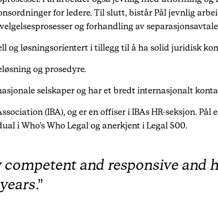
nsordninger for ledere. Til slutt, bistår Pål jevnlig ar
tvelgelsesprosesser og forhandling av separasjonsavtal
l og løsningsorientert i tillegg til å ha solid juridisk 
eløsning og prosedyre.
nasjonale selskaper og har et bredt internasjonalt kont
ociation (IBA), og er en offiser i IBAs HR-seksjon. Pål 
dual i Who’s Who Legal og anerkjent i Legal 500.
y competent and responsive and h
years
.