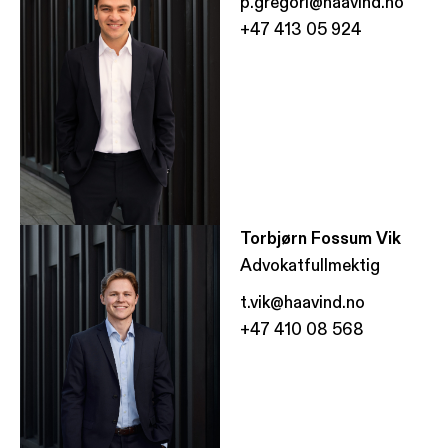
p.gregori@haavind.no
+47 413 05 924
Torbjørn Fossum Vik
Advokatfullmektig
t.vik@haavind.no
+47 410 08 568