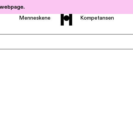
r webpage.
Menneskene
Kompetansen
Om Haavind
Menneskene
Kompetanse
Nyheter