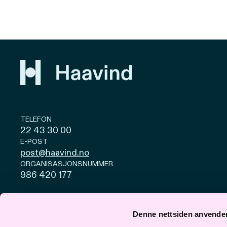
TELEFON
22 43 30 00
E-POST
post@haavind.no
ORGANISASJONSNUMMER
986 420 177
Personvern og cookies
Åpenhetsloven
Denne nettsiden anvende
© Haavind 2026