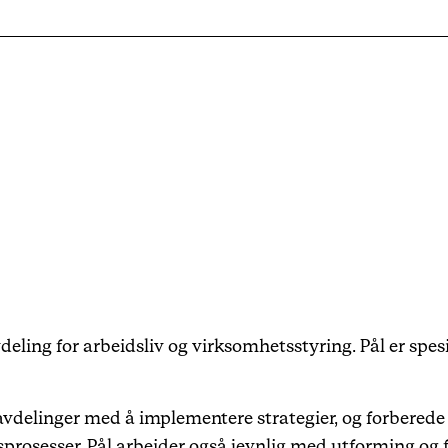
Karriere
Arrangementer
Haavind Digital
Haavind Svalbard
Haavind Tech Insight
eling for arbeidsliv og virksomhetsstyring. Pål er spesia
-avdelinger med å implementere strategier, og forbered
prosesser. Pål arbeider også jevnlig med utforming og 