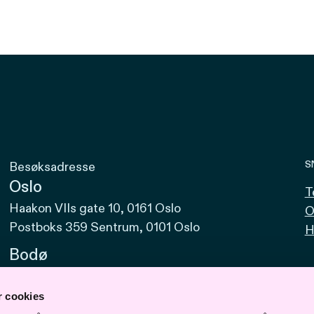
S
Besøksadresse
Oslo
T
Haakon VIIs gate 10, 0161 Oslo
O
Postboks 359 Sentrum, 0101 Oslo
H
Bodø
Sjøgata 15, 8006 Bodø
r cookies
Bergen