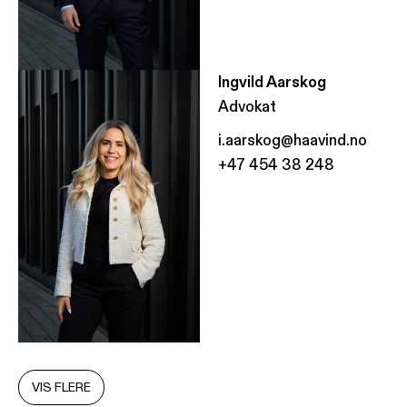
Ingvild Aarskog
Advokat
i.aarskog@haavind.no
+47 454 38 248
VIS FLERE