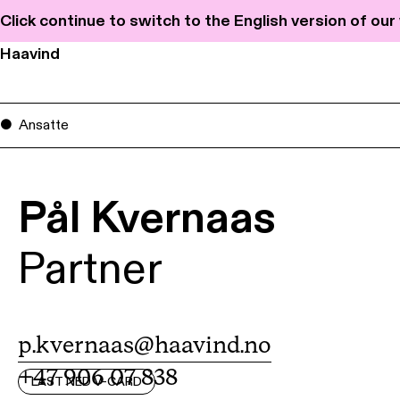
Click continue to switch to the English version of ou
Haavind
Ansatte
Pål Kvernaas
Partner
p.kvernaas@haavind.no
+47 906 07 838
LAST NED V-CARD