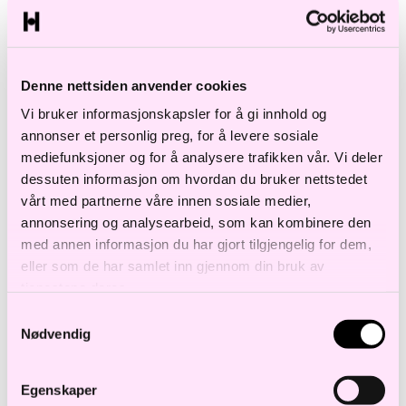
• Forhandlinger, prosedyre og annen
tvisteløsning
• Utarbeidelse og endring av arbeidsavtaler
Denne nettsiden anvender cookies
• Rådgivning innen løpende oppfølging av
Vi bruker informasjonskapsler for å gi innhold og
ansatte
annonser et personlig preg, for å levere sosiale
mediefunksjoner og for å analysere trafikken vår. Vi deler
Andrea skrev i sin masteravhandling om
dessuten informasjon om hvordan du bruker nettstedet
vårt med partnerne våre innen sosiale medier,
den arbeidsrettslige klassifiseringen av
annonsering og analysearbeid, som kan kombinere den
deltakere i Multi-Level Marketing, og har en
med annen informasjon du har gjort tilgjengelig for dem,
spesiell forståelse for denne typen
eller som de har samlet inn gjennom din bruk av
tjenestene deres.
forretningsmodeller. Hun har også tidligere
Samtykkevalg
erfaring som vikarierende namsfullmektig i
Nødvendig
Namsfogden i Oslo, Asker og Bærum.
Egenskaper