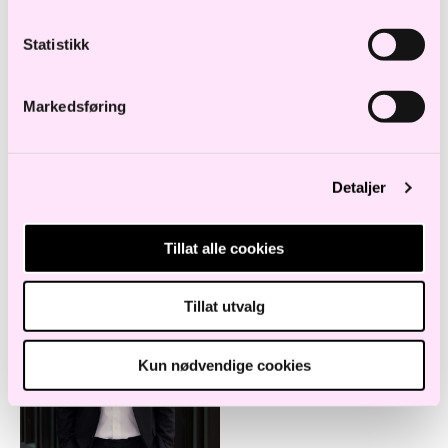
Statistikk
Utdanning og erfaring
Markedsføring
Ansatte i samme avdeling
Detaljer
Paul Benjamin Gregori
Tillat alle cookies
Advokatfullmektig
p.gregori@haavind.no
Tillat utvalg
+47 413 05 924
Kun nødvendige cookies