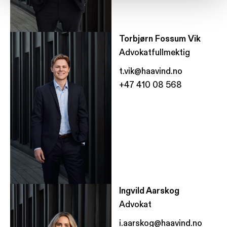
Torbjørn Fossum Vik
Advokatfullmektig
t.vik@haavind.no
+47 410 08 568
Ingvild Aarskog
Advokat
i.aarskog@haavind.no