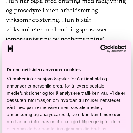
Hun har også bred erfaring med rådgivning
og prosedyre innen arbeidsrett og
virksomhetsstyring. Hun bistår
virksomheter med endringsprosesser
(omorganisering og nedbemanning),
håndtering av vanskelige personalsaker, og
oppfølgning av ansatte som ikke presterer.
Hun har også bistått i mange store og
Denne nettsiden anvender cookies
komplekse varslingssaker og gjennomført et
Vi bruker informasjonskapsler for å gi innhold og
annonser et personlig preg, for å levere sosiale
betydelig antall undersøkelser. Hun
mediefunksjoner og for å analysere trafikken vår. Vi deler
prosederer jevnlig arbeidsrettstvister for
dessuten informasjon om hvordan du bruker nettstedet
domstolene (stillingsvernsaker, varsling,
vårt med partnerne våre innen sosiale medier,
annonsering og analysearbeid, som kan kombinere den
nedbemanning mv.).​
med annen informasjon du har gjort tilgjengelig for dem,
eller som de har samlet inn gjennom din bruk av
Kari er medlem av Advokatforeningens