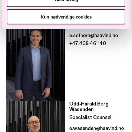
Ansatte i samme avdeling
Alexander Sæthern
Kun nødvendige cookies
Advokat
a.sethern@haavind.no
+47 469 46 140
Odd-Harald Berg
Wasenden
Specialist Counsel
o.wasenden@haavind.no