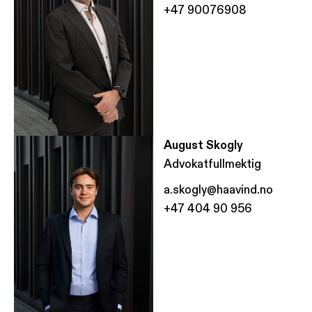
+47 90076908
August Skogly
Advokatfullmektig
a.skogly@haavind.no
+47 404 90 956