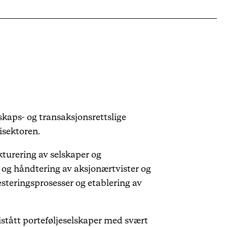
skaps- og transaksjonsrettslige
isektoren.
kturering av selskaper og
, og håndtering av aksjonærtvister og
esteringsprosesser og etablering av
bistått porteføljeselskaper med svært