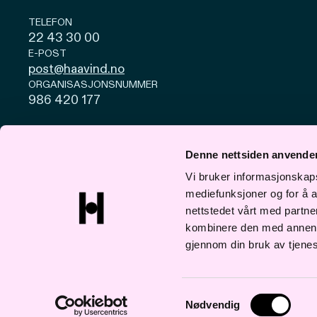
TELEFON
22 43 30 00
E-POST
post@haavind.no
ORGANISASJONSNUMMER
986 420 177
Personvern og cookies
Åpenhetsloven
Denne nettsiden anvende
© Haavind 2026
Vi bruker informasjonskapsl
mediefunksjoner og for å a
nettstedet vårt med partn
kombinere den med annen in
gjennom din bruk av tjene
Samtykkevalg
Nødvendig