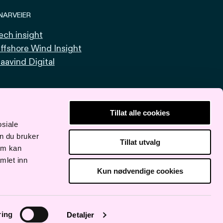
NARVEIER
ech insight
ffshore Wind Insight
aavind Digital
Tillat alle cookies
osiale
n du bruker
Tillat utvalg
om kan
mlet inn
Kun nødvendige cookies
ring
Detaljer