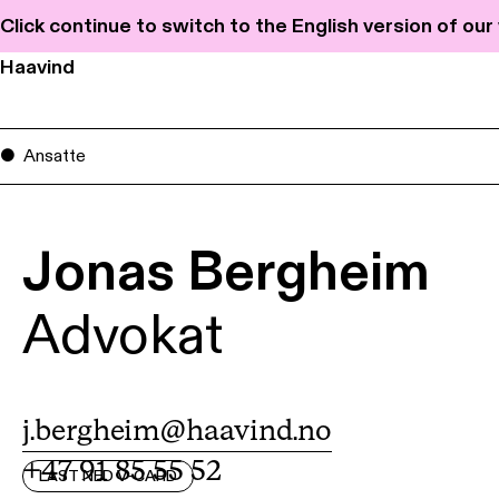
Click continue to switch to the English version of ou
Haavind
Ansatte
Jonas Bergheim
Advokat
j.bergheim@haavind.no
+47 91 85 55 52
LAST NED V-CARD