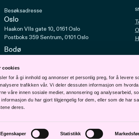
S
Besøksadresse
Oslo
T
Haakon VIIs gate 10, 0161 Oslo
O
Postboks 359 Sentrum, 0101 Oslo
H
Bodø
Sjøgata 15, 8006 Bodø
r cookies
Bergen
er for å gi innhold og annonser et personlig preg, for å levere s
Vaskerelven 39, 5014 Bergen
nalysere trafikken vår. Vi deler dessuten informasjon om hvorda
Svalbard
erne våre innen sosiale medier, annonsering og analysearbeid, s
formasjon du har gjort tilgjengelig for dem, eller som de har sa
Vei 610, Nr. 1. (Materiallageret) 9170
stene deres.
Longyearbyen
Egenskaper
Statistikk
Markedsfø