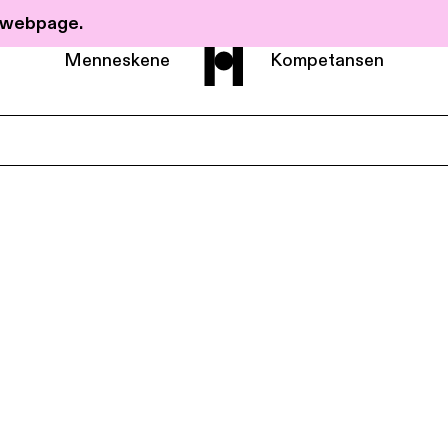
r webpage.
Menneskene
Kompetansen
Om Haavind
Menneskene
Kompetanse
Nyheter