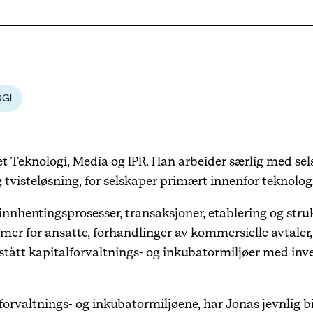
Karriere
Arrangementer
GI
Haavind Digital
t Teknologi, Media og IPR. Han arbeider særlig med sel
Haavind Svalbard
tvisteløsning, for selskaper primært innenfor teknolog
nnhentingsprosesser, transaksjoner, etablering og stru
Haavind Tech Insight
mer for ansatte, forhandlinger av kommersielle avtaler
stått kapitalforvaltnings- og inkubatormiljøer med inv
alforvaltnings- og inkubatormiljøene, har Jonas jevnlig 