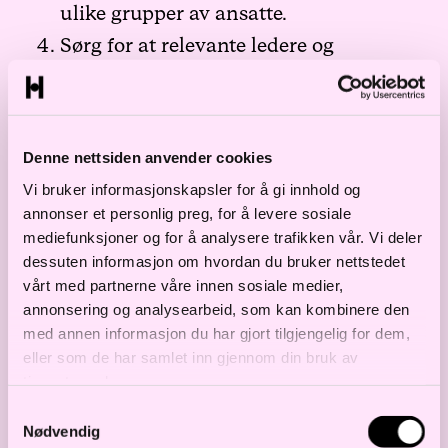
ulike grupper av ansatte.
Sørg for at relevante ledere og
medarbeidere blir informert så raskt
som mulig. Presiser at dette er
virksomhetsintern informasjon som
Denne nettsiden anvender cookies
ikke skal spres til uvedkommende.
Vi bruker informasjonskapsler for å gi innhold og
Følg helsemyndighetens råd og regler
annonser et personlig preg, for å levere sosiale
som løpende oppdateres på
mediefunksjoner og for å analysere trafikken vår. Vi deler
dessuten informasjon om hvordan du bruker nettstedet
Folkehelseinstituttets
hjemmesider
vårt med partnerne våre innen sosiale medier,
annonsering og analysearbeid, som kan kombinere den
med annen informasjon du har gjort tilgjengelig for dem,
eller som de har samlet inn gjennom din bruk av
Ekstern informasjon til kunder,
tjenestene deres.
Samtykkevalg
samarbeidspartnere etc.
Nødvendig
Virksomheten kan som hovedregel ikke