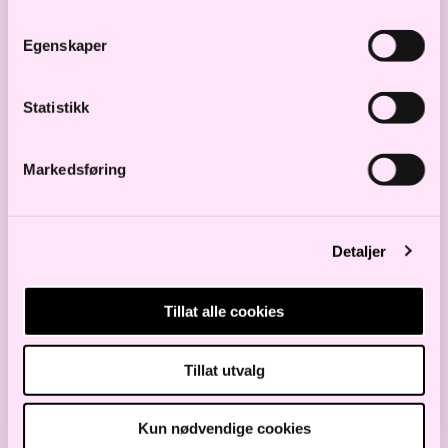
utlevere personlig informasjon om
Egenskaper
individuelle ansatte til utenforstående.
Datatilsynet har generelt uttalt at en
Statistikk
arbeidsgiver ikke skal videreformidle
informasjon om at enkeltansatte er smittet
Markedsføring
eller i karantene. Smitteoppsporing er en
oppgave som smittevernmyndigheten vil
Detaljer
ivareta.
Beskjeden til utenforstående som ønsker å
Tillat alle cookies
få kontakt med ansatte som er smittet eller
er i karantene bør i utgangspunktet være
Tillat utvalg
nøytral, for eksempel at vedkommende er
Kun nødvendige cookies
fraværende, kan kontaktes på telefon el.