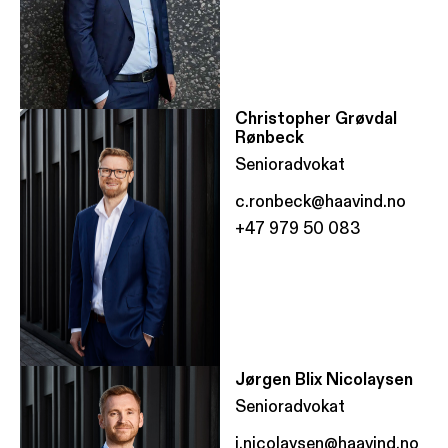
Christopher Grøvdal
Rønbeck
Senioradvokat
c.ronbeck@haavind.no
+47 979 50 083
Jørgen Blix Nicolaysen
Senioradvokat
j.nicolaysen@haavind.no