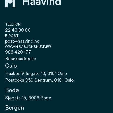
TELEFON
22 43 30 00
E-POST
post@haavind.no
ORGANISASJONSNUMMER
986 420 177
Besøksadresse
Oslo
Haakon VIIs gate 10, 0161 Oslo
Postboks 359 Sentrum, 0101 Oslo
Bodø
Sjøgata 15, 8006 Bodø
Bergen