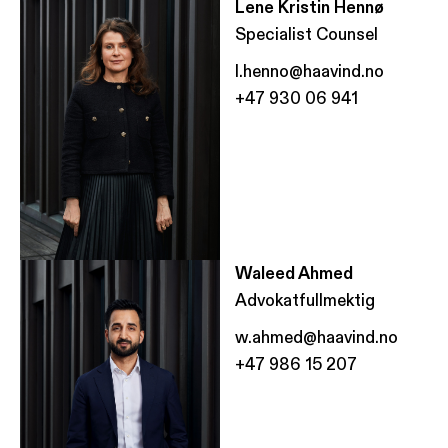
Lene Kristin Hennø
Specialist Counsel
l.henno@haavind.no
+47 930 06 941
Waleed Ahmed
Advokatfullmektig
w.ahmed@haavind.no
+47 986 15 207