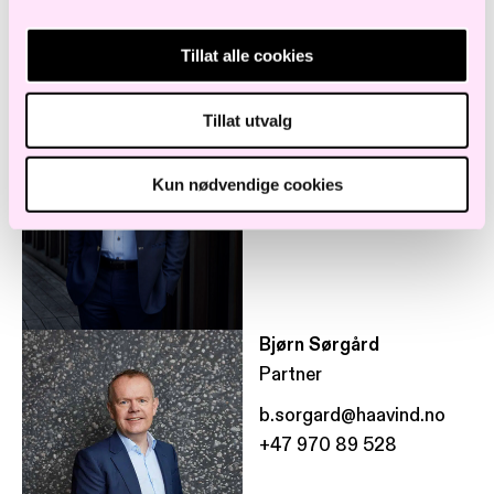
Tillat alle cookies
Torbjørn Gjelsvik
Partner
Tillat utvalg
t.gjelsvik@haavind.no
+4790126225
Kun nødvendige cookies
Bjørn Sørgård
Partner
b.sorgard@haavind.no
+47 970 89 528