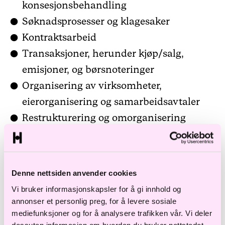
konsesjonsbehandling
Søknadsprosesser og klagesaker
Kontraktsarbeid
Transaksjoner, herunder kjøp/salg,
emisjoner, og børsnoteringer
Organisering av virksomheter,
eierorganisering og samarbeidsavtaler
Restrukturering og omorganisering
Lovgivningsarbeid
Myndighetskontakt
Skatterettslige spørsmål
Denne nettsiden anvender cookies
Immaterielle rettigheter
Vi bruker informasjonskapsler for å gi innhold og
Konkurranserett og EU / EØS-rettslige
annonser et personlig preg, for å levere sosiale
mediefunksjoner og for å analysere trafikken vår. Vi deler
spørsmål
dessuten informasjon om hvordan du bruker nettstedet