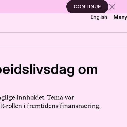
CONTINUE
English
Meny
NB
EN
rbeidslivsdag om
faglige innholdet. Tema var
R-rollen i fremtidens finansnæring.