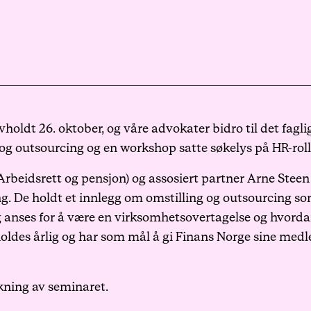
Karriere
Arrangementer
Haavind Digital
vholdt 26. oktober, og våre advokater bidro til det fagl
 og outsourcing og en workshop satte søkelys på HR-rol
Haavind Svalbard
Arbeidsrett og pensjon
) og assosiert partner Arne Steen 
g. De holdt et innlegg om omstilling og outsourcing so
 anses for å være en virksomhetsovertagelse og hvorda
Haavind Tech Insight
oldes årlig og har som mål å gi Finans Norge sine medle
kning
av seminaret.