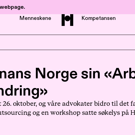
r webpage.
Menneskene
Kompetansen
Om Haavind
Finans Norge sin «A
Menneskene
ndring»
Kompetanse
 26. oktober, og våre advokater bidro til det 
utsourcing og en workshop satte søkelys på H
Nyheter