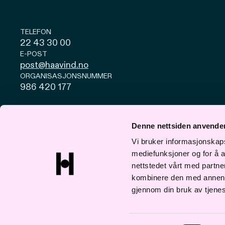
TELEFON
22 43 30 00
E-POST
post@haavind.no
ORGANISASJONSNUMMER
986 420 177
Personvern og cookies
Åpenhetsloven
Denne nettsiden anvende
© Haavind 2026
Vi bruker informasjonskapsl
mediefunksjoner og for å a
nettstedet vårt med partn
kombinere den med annen in
gjennom din bruk av tjene