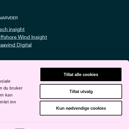
NARVEIER
ech insight
ffshore Wind Insight
aavind Digital
Tillat alle cookies
osiale
n du bruker
Tillat utvalg
om kan
mlet inn
Kun nødvendige cookies