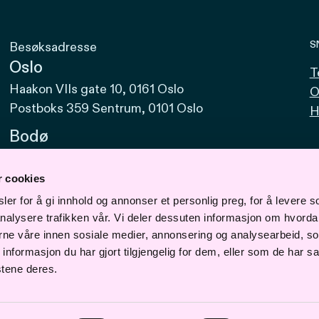
S
Besøksadresse
Oslo
T
Haakon VIIs gate 10, 0161 Oslo
O
Postboks 359 Sentrum, 0101 Oslo
H
Bodø
Sjøgata 15, 8006 Bodø
r cookies
Bergen
er for å gi innhold og annonser et personlig preg, for å levere s
Vaskerelven 39, 5014 Bergen
nalysere trafikken vår. Vi deler dessuten informasjon om hvorda
Svalbard
erne våre innen sosiale medier, annonsering og analysearbeid, s
formasjon du har gjort tilgjengelig for dem, eller som de har sa
Vei 610, Nr. 1. (Materiallageret) 9170
stene deres.
Longyearbyen