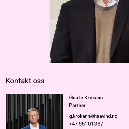
Kontakt oss
Gaute Krokann
Partner
g.krokann@haavind.no
+47 951 01 367