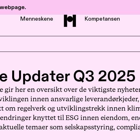
r webpage.
Menneskene
Kompetansen
Om Haavind
e Updater Q3 2025
Menneskene
gir her en oversikt over de viktigste nyhet
viklingen innen ansvarlige leverandørkjeder,
Kompetanse
t om regelverk og utviklingstrekk innen klima
 endringer knyttet til ESG innen eiendom, ene
på aktuelle temaer som selskapsstyring, complia
Nyheter