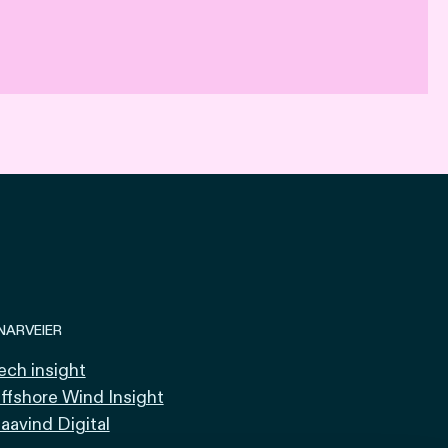
NARVEIER
ech insight
ffshore Wind Insight
aavind Digital