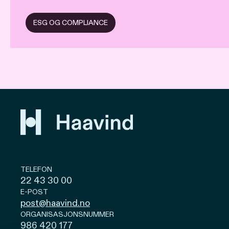
ESG OG COMPLIANCE
TELEFON
22 43 30 00
E-POST
post@haavind.no
ORGANISASJONSNUMMER
986 420 177