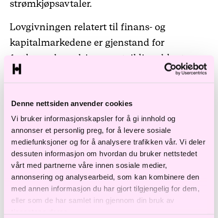
strømkjøpsavtaler.
Lovgivningen relatert til finans- og
kapitalmarkedene er gjenstand for
fortløpende endring og utvikling, blant
annet som følge av det regelverksarbeid
som gjøres på EU-nivå gjennom det indre
Denne nettsiden anvender cookies
europeiske markedet for finansielle
Vi bruker informasjonskapsler for å gi innhold og
tjenester. Vi holder oss løpende oppdatert på
annonser et personlig preg, for å levere sosiale
regelverksendringer innenfor finans- og
mediefunksjoner og for å analysere trafikken vår. Vi deler
kapitalmarkedsområdet, inkludert
dessuten informasjon om hvordan du bruker nettstedet
vårt med partnerne våre innen sosiale medier,
forventede endringer som følge av det nylig
annonsering og analysearbeid, som kan kombinere den
igangsatte initiativet med en europeisk
med annen informasjon du har gjort tilgjengelig for dem,
kapitalmarkedsunion. Våre advokater har
eller som de har samlet inn gjennom din bruk av
tjenestene deres.
også tidligere erfaring fra deltakelse ved