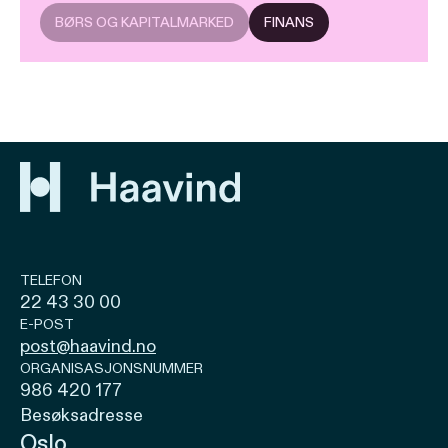
BØRS OG KAPITALMARKED
FINANS
TELEFON
22 43 30 00
E-POST
post@haavind.no
ORGANISASJONSNUMMER
986 420 177
Besøksadresse
Oslo