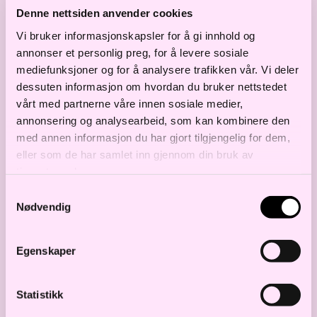
Denne nettsiden anvender cookies
lovverket. Sammen med de andre inviterte,
Vi bruker informasjonskapsler for å gi innhold og
henholdsvis NHO og Virke, pekte
annonser et personlig preg, for å levere sosiale
Gimmingsrud på et behov for veiledning fra
mediefunksjoner og for å analysere trafikken vår. Vi deler
Datatilsynet, spesielt rettet mot små og
dessuten informasjon om hvordan du bruker nettstedet
vårt med partnerne våre innen sosiale medier,
mellomstore bedrifter. Et så viktig lovverk
annonsering og analysearbeid, som kan kombinere den
må følges tett av god veiledning, noe
med annen informasjon du har gjort tilgjengelig for dem,
Juristforbundet var opptatt av å
eller som de har samlet inn gjennom din bruk av
tjenestene deres.
videreformidle til Justiskomiteen.
Samtykkevalg
Nødvendig
Opptak av Juristforbundet sitt innlegg, og
høringen i sin helhet, er
tilgjengelig via
Egenskaper
Stortingets Nett-TV
.
Statistikk