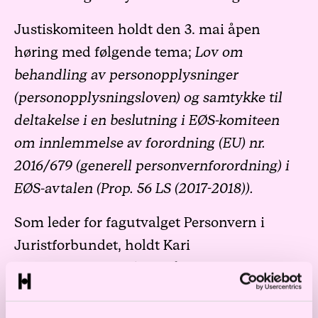
Justiskomiteen holdt den 3. mai åpen
høring med følgende tema;
Lov om
behandling av personopplysninger
(personopplysningsloven) og samtykke til
deltakelse i en beslutning i EØS-komiteen
om innlemmelse av forordning (EU) nr.
2016/679 (generell personvernforordning) i
EØS-avtalen (Prop. 56 LS (2017-2018)).
Som leder for fagutvalget Personvern i
Juristforbundet, holdt
Kari
Gimmingsrud
innlegg på vegne av
forbundet, hvor hun delte medlemmene
sine synspunkter på det kommende