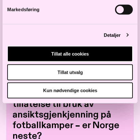
Les også
Markedsføring
Nyheter teknologi og
Detaljer
personvern – august 2025
Tillat alle cookies
SIKKERHET
PERSONVERN
TEKNOLOGI
Tillat utvalg
I Danmark gis det ny
Kun nødvendige cookies
tillatelse til bruk av
ansiktsgjenkjenning på
fotballkamper – er Norge
neste?