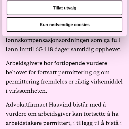
Tillat utvalg
Det er også grunn til å merke seg at
arbeidsgiverperiode I ble økt fra 2 til 10
Kun nødvendige cookies
dager fra 1. september 2020. I tillegg ble
lønnskompensasjonsordningen som ga full
lønn inntil 6G i 18 dager samtidig opphevet.
Arbeidsgivere bør fortløpende vurdere
behovet for fortsatt permittering og om
permittering fremdeles er riktig virkemiddel
i virksomheten.
Advokatfirmaet Haavind bistår med å
vurdere om arbeidsgiver kan fortsette å ha
arbeidstakere permittert, i tillegg til å bistå i