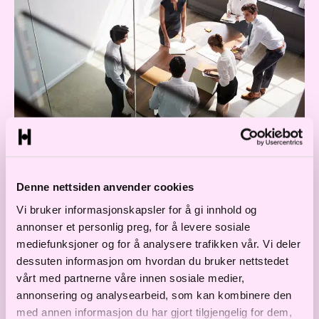
For arbeidsgivere og arbeidstakere vil dette
Denne nettsiden anvender cookies
innebære følgende fra 1. november:
Vi bruker informasjonskapsler for å gi innhold og
annonser et personlig preg, for å levere sosiale
mediefunksjoner og for å analysere trafikken vår. Vi deler
Maksimal permitteringsperiode for
dessuten informasjon om hvordan du bruker nettstedet
vårt med partnerne våre innen sosiale medier,
eksisterende permitteringer utvides til ett
annonsering og analysearbeid, som kan kombinere den
år (52 uker).
med annen informasjon du har gjort tilgjengelig for dem,