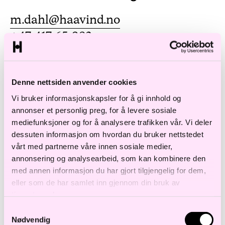
m.dahl@haavind.no
+47 417 65 082
LAST NED V-CARD
Denne nettsiden anvender cookies
Vi bruker informasjonskapsler for å gi innhold og
annonser et personlig preg, for å levere sosiale
mediefunksjoner og for å analysere trafikken vår. Vi deler
Bransje
dessuten informasjon om hvordan du bruker nettstedet
vårt med partnerne våre innen sosiale medier,
TEKNOLOGI
annonsering og analysearbeid, som kan kombinere den
med annen informasjon du har gjort tilgjengelig for dem,
eller som de har samlet inn gjennom din bruk av
tjenestene deres.
Marie Dahl er tilknyttet forretningsområdet
Samtykkevalg
Teknologi, Media og IPR. Hun er en del av et
Nødvendig