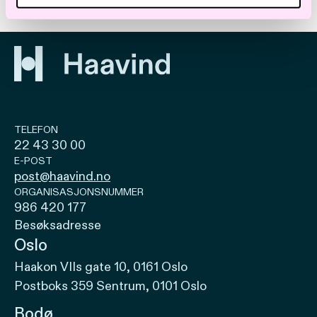
TELEFON
22 43 30 00
E-POST
post@haavind.no
ORGANISASJONSNUMMER
986 420 177
Besøksadresse
Oslo
Haakon VIIs gate 10, 0161 Oslo
Postboks 359 Sentrum, 0101 Oslo
Bodø