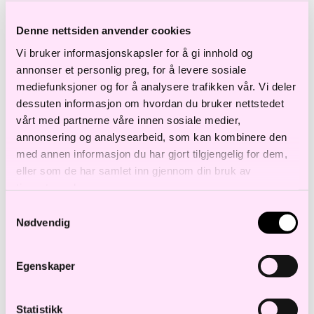
m.romundstad@haavind.no
Denne nettsiden anvender cookies
+47 480 91 003
Vi bruker informasjonskapsler for å gi innhold og
annonser et personlig preg, for å levere sosiale
mediefunksjoner og for å analysere trafikken vår. Vi deler
dessuten informasjon om hvordan du bruker nettstedet
LAST NED V-CARD
vårt med partnerne våre innen sosiale medier,
annonsering og analysearbeid, som kan kombinere den
med annen informasjon du har gjort tilgjengelig for dem,
eller som de har samlet inn gjennom din bruk av
Bransje
tjenestene deres.
Samtykkevalg
BYGG OG ANLEGG
Nødvendig
Egenskaper
Maria Romundstad jobber i en av Norges
største og høyest rangerte
Statistikk