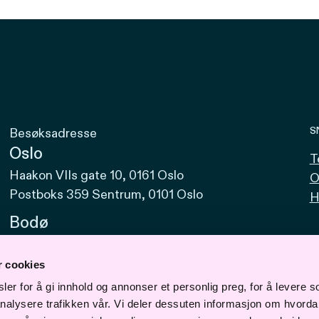
S
Besøksadresse
Oslo
T
Haakon VIIs gate 10, 0161 Oslo
O
Postboks 359 Sentrum, 0101 Oslo
H
Bodø
Sjøgata 15, 8006 Bodø
r cookies
Bergen
er for å gi innhold og annonser et personlig preg, for å levere s
Vaskerelven 39, 5014 Bergen
nalysere trafikken vår. Vi deler dessuten informasjon om hvorda