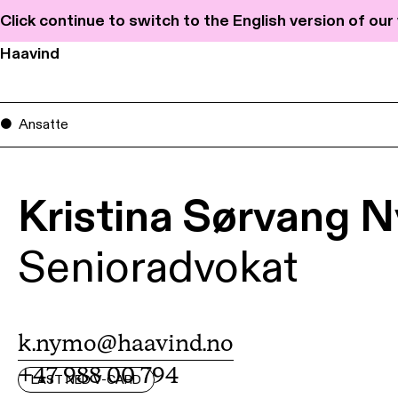
Click continue to switch to the English version of ou
Haavind
Ansatte
Kristina Sørvang 
Senioradvokat
k.nymo@haavind.no
+47 988 00 794
LAST NED V-CARD