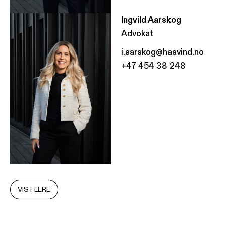
Ingvild Aarskog
Advokat
i.aarskog@haavind.no
+47 454 38 248
VIS FLERE