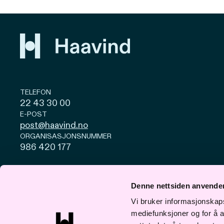
TELEFON
22 43 30 00
E-POST
post@haavind.no
ORGANISASJONSNUMMER
986 420 177
Personvern og cookies
Åpenhetsloven
Denne nettsiden anvende
© Haavind 2026
Vi bruker informasjonskapsl
mediefunksjoner og for å a