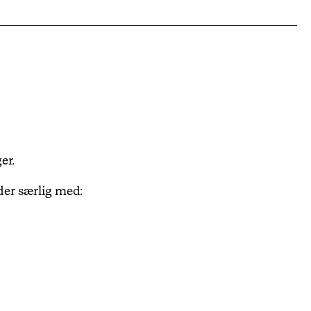
ger.
der særlig med: