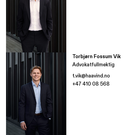
Torbjørn Fossum Vik
Advokatfullmektig
t.vik@haavind.no
+47 410 08 568