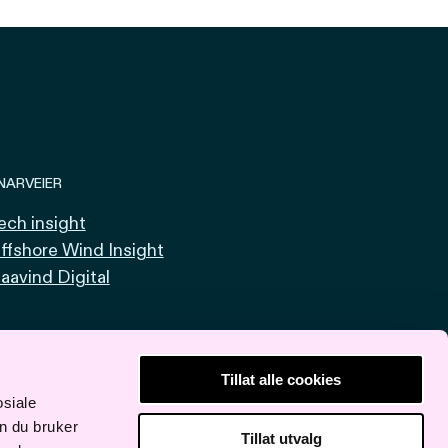
NARVEIER
ech insight
ffshore Wind Insight
aavind Digital
Tillat alle cookies
osiale
n du bruker
Tillat utvalg