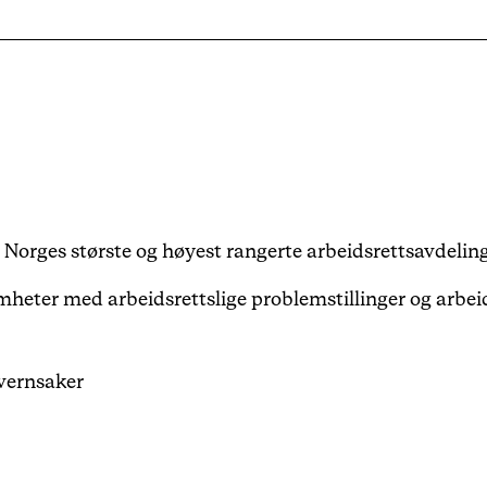
Karriere
Arrangementer
Haavind Digital
 Norges største og høyest rangerte arbeidsrettsavdelin
Haavind Svalbard
omheter med arbeidsrettslige problemstillinger og arbei
Haavind Tech Insight
gsvernsaker