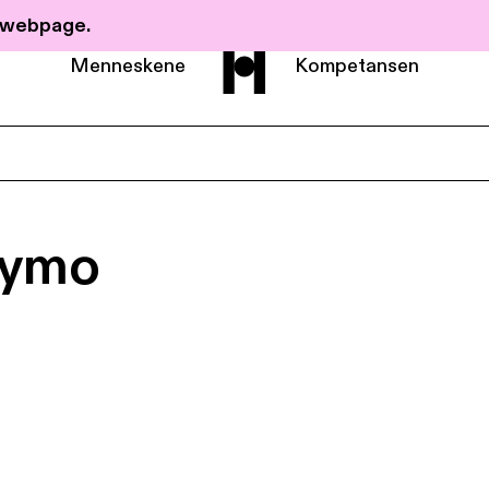
r webpage.
Menneskene
Kompetansen
Om Haavind
Nymo
Menneskene
Kompetanse
Nyheter