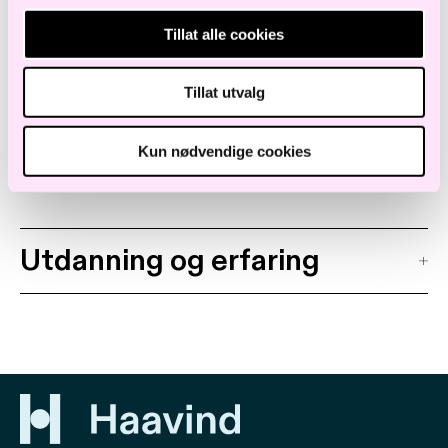
Katrine har også omfattende erfaring som
Tillat alle cookies
advokat innen kontraktsrett, forhandlinger,
selskapstransaksjoner og integrasjoner,
Tillat utvalg
granskning samt strategisk rådgivning både
for kunde- og leverandørsiden.
Kun nødvendige cookies
Utdanning og erfaring