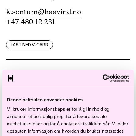
k.sontum@haavind.no
+47 480 12 231
LAST NED V-CARD
Katrine Hverven Sontum er Haavinds COO
og leder selskapet i samarbeid med vår
Managing Partner. Hun leder også Haavinds
Denne nettsiden anvender cookies
enheter innen forretningsstøtte, herunder
Vi bruker informasjonskapsler for å gi innhold og
annonser et personlig preg, for å levere sosiale
Økonomi, HR, Marked, Administrasjon og
mediefunksjoner og for å analysere trafikken vår. Vi deler
IT.
dessuten informasjon om hvordan du bruker nettstedet