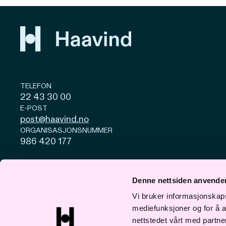
TELEFON
22 43 30 00
E-POST
post@haavind.no
ORGANISASJONSNUMMER
986 420 177
Personvern og cookies
Åpenhetsloven
Denne nettsiden anvende
© Haavind 2026
Vi bruker informasjonskapsl
mediefunksjoner og for å a
nettstedet vårt med partn