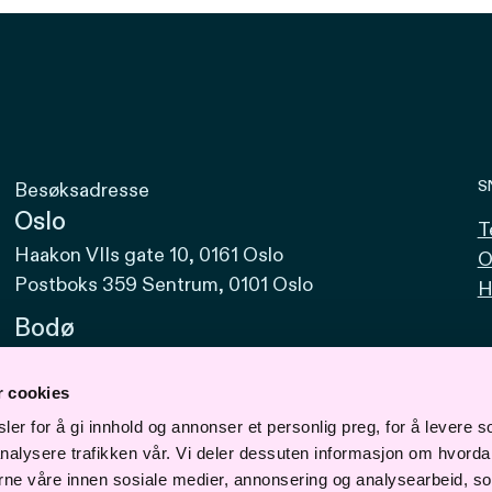
S
Besøksadresse
Oslo
T
Haakon VIIs gate 10, 0161 Oslo
O
Postboks 359 Sentrum, 0101 Oslo
H
Bodø
Sjøgata 15, 8006 Bodø
r cookies
Bergen
er for å gi innhold og annonser et personlig preg, for å levere s
Vaskerelven 39, 5014 Bergen
nalysere trafikken vår. Vi deler dessuten informasjon om hvorda
Svalbard
erne våre innen sosiale medier, annonsering og analysearbeid, s