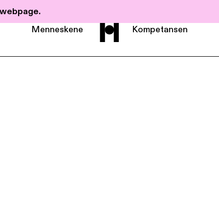
r webpage.
Menneskene
Kompetansen
Om Haavind
Menneskene
Kompetanse
Nyheter