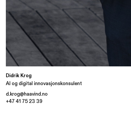
Didrik Krog
AI og digital innovasjonskonsulent
d.krog@haavind.no
+47 41 75 23 39