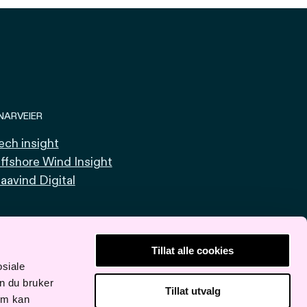
NARVEIER
ech insight
ffshore Wind Insight
aavind Digital
Tillat alle cookies
osiale
n du bruker
Tillat utvalg
om kan