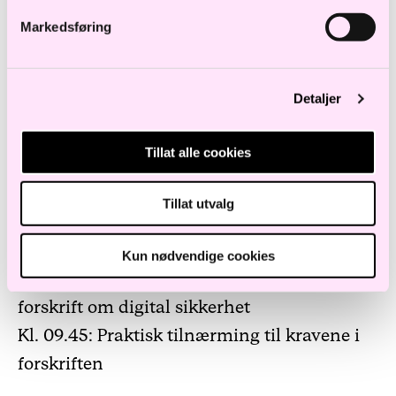
lovgivning og et dypdykk i hvordan du kan
Markedsføring
tilnærme deg kommende forskriftskrav til
risiko- og sikkerhetsstyring
Detaljer
Foreløpig program:
Tillat alle cookies
Kl. 08.30: Enkel servering og kaffe
Kl. 09.00: Velkommen
Tillat utvalg
Kl. 09.05: Oversikt over kommende EU-
initiativer innen cybersikkerhet
Kun nødvendige cookies
Kl. 09.15: Gjennomgang av forslag til
forskrift om digital sikkerhet
Kl. 09.45: Praktisk tilnærming til kravene i
forskriften