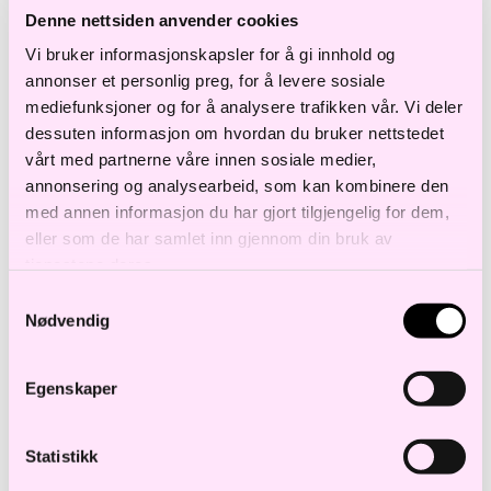
Denne nettsiden anvender cookies
Sammen med Netsecurity inviterer vi til et
Vi bruker informasjonskapsler for å gi innhold og
annonser et personlig preg, for å levere sosiale
frokostseminar om kommende lovgivning
mediefunksjoner og for å analysere trafikken vår. Vi deler
innen cybersikkerhet og
dessuten informasjon om hvordan du bruker nettstedet
motstandsdyktighet. Seminaret vil gi deg
vårt med partnerne våre innen sosiale medier,
annonsering og analysearbeid, som kan kombinere den
siste status på relevant lovgivning. Robert
med annen informasjon du har gjort tilgjengelig for dem,
Sagmo, Head of Strategic Consulting i
eller som de har samlet inn gjennom din bruk av
Netsecurity vil i tillegg gi en oversikt over
tjenestene deres.
det nye forskriftsforslaget til
Samtykkevalg
Nødvendig
digitalsikkerhetsloven, samt en praktisk
tilnærming til de nye kravene.
Egenskaper
I løpet av seminaret vil Robert Sagmo fra
Netsecurity og vår advokat Andreas G.
Statistikk
Meyer gi deg oversikt over kommende