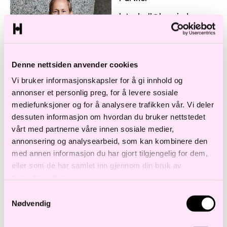
h.tauboll@haavind.no
+47 988 60 810
Denne nettsiden anvender cookies
Vi bruker informasjonskapsler for å gi innhold og
annonser et personlig preg, for å levere sosiale
mediefunksjoner og for å analysere trafikken vår. Vi deler
dessuten informasjon om hvordan du bruker nettstedet
Terese Negaard Sørli
vårt med partnerne våre innen sosiale medier,
Partner
annonsering og analysearbeid, som kan kombinere den
t.sorli@haavind.no
med annen informasjon du har gjort tilgjengelig for dem,
+47 977 88 879
eller som de har samlet inn gjennom din bruk av
tjenestene deres.
Samtykkevalg
Nødvendig