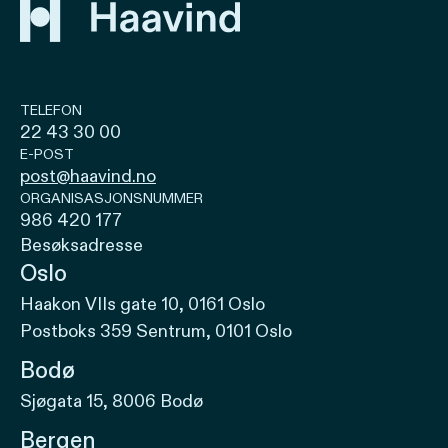
TELEFON
22 43 30 00
E-POST
post@haavind.no
ORGANISASJONSNUMMER
986 420 177
Besøksadresse
Oslo
Haakon VIIs gate 10, 0161 Oslo
Postboks 359 Sentrum, 0101 Oslo
Bodø
Sjøgata 15, 8006 Bodø
Bergen