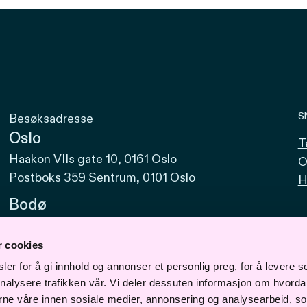
S
Besøksadresse
Oslo
T
Haakon VIIs gate 10, 0161 Oslo
O
Postboks 359 Sentrum, 0101 Oslo
H
Bodø
Sjøgata 15, 8006 Bodø
r cookies
Bergen
er for å gi innhold og annonser et personlig preg, for å levere s
Vaskerelven 39, 5014 Bergen
nalysere trafikken vår. Vi deler dessuten informasjon om hvorda
Svalbard
erne våre innen sosiale medier, annonsering og analysearbeid, s