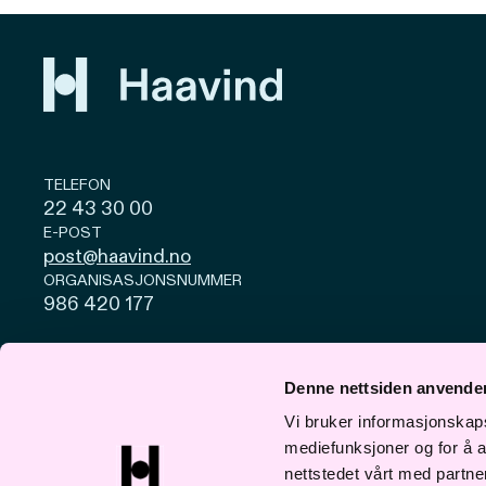
TELEFON
22 43 30 00
E-POST
post@haavind.no
ORGANISASJONSNUMMER
986 420 177
Personvern og cookies
Åpenhetsloven
Denne nettsiden anvende
© Haavind 2026
Vi bruker informasjonskapsl
mediefunksjoner og for å a
nettstedet vårt med partn