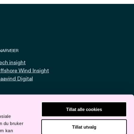
NARVEIER
ech insight
ffshore Wind Insight
aavind Digital
Tillat alle cookies
osiale
n du bruker
Tillat utvalg
om kan