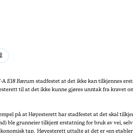
Karriere
Arrangementer
Haavind Digital
Haavind Svalbard
7-A
E18 Bærum
stadfestet at det ikke kan tilkjennes er
terett til at det ikke kunne gjøres unntak fra kravet
Haavind Tech Insight
ksempel på at Høyesterett har stadfestet at det skal tilk
d) ble grunneier tilkjent erstatning for bruk av vei, selv
konomisk tap. Høyesterett uttalte at det er «en etablert