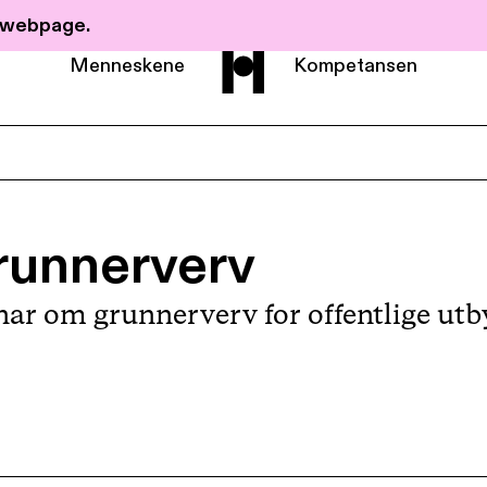
r webpage.
Menneskene
Kompetansen
Om Haavind
runnerverv
Menneskene
nar om grunnerverv for offentlige utb
Kompetanse
Nyheter