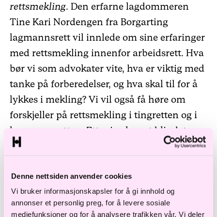
rettsmekling
. Den erfarne lagdommeren
Tine Kari Nordengen fra Borgarting
lagmannsrett vil innlede om sine erfaringer
med rettsmekling innenfor arbeidsrett. Hva
bør vi som advokater vite, hva er viktig med
tanke på forberedelser, og hva skal til for å
lykkes i mekling? Vi vil også få høre om
forskjeller på rettsmekling i tingretten og i
lagmannsretten. Etter innlegget blir det
paneldebatt om rettsmekling hvor Tine Kari
deltar sammen med advokatene Einar Engh
Denne nettsiden anvender cookies
fra Hjort og Sten Foyn fra Haavind.
Vi bruker informasjonskapsler for å gi innhold og
annonser et personlig preg, for å levere sosiale
Det andre temaet er om
masseoppsigelser
.
mediefunksjoner og for å analysere trafikken vår. Vi deler