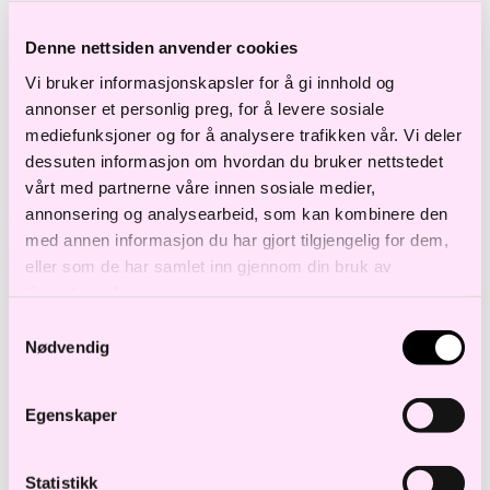
hverandres utgivelser via Bokbasen ikke
Denne nettsiden anvender cookies
utgjorde en formålsovertredelse etter
Vi bruker informasjonskapsler for å gi innhold og
konkurranseloven. Kan nemndas vedtak
annonser et personlig preg, for å levere sosiale
mediefunksjoner og for å analysere trafikken vår. Vi deler
kaste lys over hvilke typer
dessuten informasjon om hvordan du bruker nettstedet
informasjonsdeling virksomheter må
vårt med partnerne våre innen sosiale medier,
hindre at finner sted?
annonsering og analysearbeid, som kan kombinere den
med annen informasjon du har gjort tilgjengelig for dem,
Professor Erling Hjelmeng, Institutt for
eller som de har samlet inn gjennom din bruk av
tjenestene deres.
privatrett, UiO
Samtykkevalg
Nødvendig
14.45–15.00:
Pause
15.00–15.45:
Lønnskoordinering og ikke-
Egenskaper
rekrutteringsavtaler: Er HR et nytt
risikoområde?
Statistikk