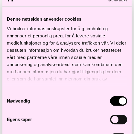
Årets tema: Oppdatering av
leiekontraktsstandarder
Denne nettsiden anvender cookies
Vi bruker informasjonskapsler for å gi innhold og
Vi får besøk av
Sven Rivertz
fra Norsk
annonser et personlig preg, for å levere sosiale
Eiendom,
Anette Thunes
fra Føyen,
Ole
mediefunksjoner og for å analysere trafikken vår. Vi deler
Andreas Dimmen
fra BAHR, og
Anders
dessuten informasjon om hvordan du bruker nettstedet
vårt med partnerne våre innen sosiale medier,
Rennesund
fra CBRE/Forum for
annonsering og analysearbeid, som kan kombinere den
Næringsmeglere som vil redegjøre for
med annen informasjon du har gjort tilgjengelig for dem,
arbeidet så langt. Etter presentasjonene
eller som de har samlet inn gjennom din bruk av
tjenestene deres.
legger vi opp til en åpen og vennlig
Samtykkevalg
diskusjon rundt utvalgte spørsmål, hvor vi
Nødvendig
ønsker innspill fra dere i bransjen.
Egenskaper
Program:
17:00 – 17:30 Registrering og mingling