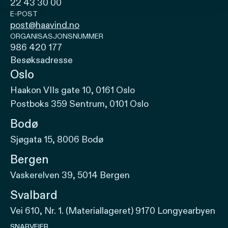
22 43 30 00
E-POST
post@haavind.no
ORGANISASJONSNUMMER
986 420 177
Besøksadresse
Oslo
Haakon VIIs gate 10, 0161 Oslo
Postboks 359 Sentrum, 0101 Oslo
Bodø
Sjøgata 15, 8006 Bodø
Bergen
Vaskerelven 39, 5014 Bergen
Svalbard
Vei 610, Nr. 1. (Materiallageret) 9170 Longyearbyen
SNARVEIER