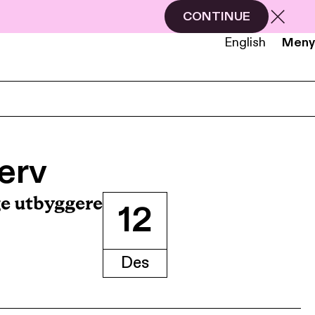
CONTINUE
English
Meny
NB
EN
erv
ge utbyggere
12
Des