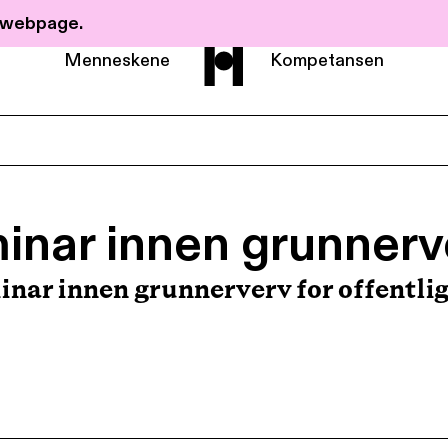
r webpage.
Menneskene
Kompetansen
Om Haavind
minar innen grunnerv
Menneskene
inar innen grunnerverv for offentli
Kompetanse
Nyheter