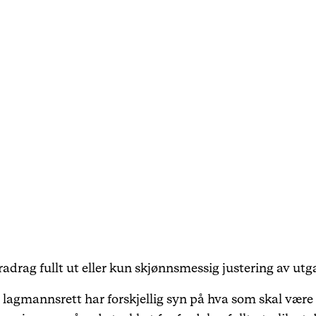
Karriere
Arrangementer
Haavind Digital
Haavind Svalbard
Haavind Tech Insight
fradrag fullt ut eller kun skjønnsmessig justering av 
lagmannsrett har forskjellig syn på hva som skal være 