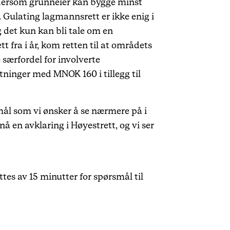
t dersom grunneier kan bygge minst
. Gulating lagmannsrett er ikke enig i
 det kun kan bli tale om en
t fra i år, kom retten til at områdets
 særfordel for involverte
atninger med MNOK 160 i tillegg til
smål som vi ønsker å se nærmere på i
å en avklaring i Høyestrett, og vi ser
tes av 15 minutter for spørsmål til