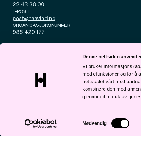
22 43 30 00
E-POST
post@haavind.no
ORGANISASJONSNUMMER
986 420 177
Personvern og cookies
Åpenhetsloven
Denne nettsiden anvende
© Haavind 2026
Vi bruker informasjonskapsl
mediefunksjoner og for å a
nettstedet vårt med partn
kombinere den med annen in
gjennom din bruk av tjene
Samtykkevalg
Nødvendig