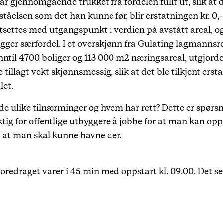
ar gjennomgående trukket fra fordelen fullt ut, slik a
åelsen som det han kunne før, blir erstatningen kr. 0,-
tsettes med utgangspunkt i verdien på avstått areal, og
gger særfordel. I et overskjønn fra Gulating lagmannsret
 inntil 4700 boliger og 113 000 m2 næringsareal, utgjorde
tillagt vekt skjønnsmessig, slik at det ble tilkjent erst
alet.
or de ulike tilnærminger og hvem har rett? Dette er spør
tig for offentlige utbyggere å jobbe for at man kan oppn
 at man skal kunne havne der.
edraget varer i 45 min med oppstart kl. 09.00. Det set