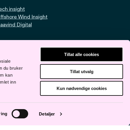
ech insight
ffshore Wind Insight
aavind Digital
Tillat alle cookies
osiale
n du bruker
Tillat utvalg
om kan
mlet inn
Kun nødvendige cookies
ring
Detaljer