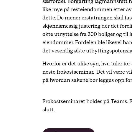
særfordel. Borgarting lagmannsrett h
like mye på resteiendommen etter avst
dette. De mener erstatningen skal fas
skjønnsmessig justering der det foreli
økte utnyttelse fra 300 boliger og til
eiendommer. Fordelen ble likevel bare 
det vesentlig økte utbyttingspotensi
Hvorfor er det ulike syn, hva taler f
neste frokostseminar. Det vil være vik
på hvordan sakene bør legges opp for
Frokostseminaret holdes på Teams. For
slutt.