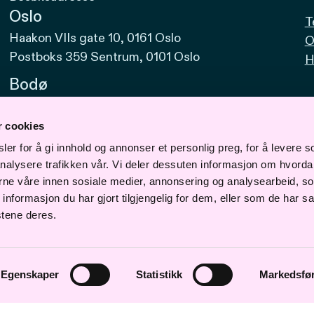
Oslo
T
Haakon VIIs gate 10, 0161 Oslo
O
Postboks 359 Sentrum, 0101 Oslo
H
Bodø
Sjøgata 15, 8006 Bodø
r cookies
Bergen
er for å gi innhold og annonser et personlig preg, for å levere s
Vaskerelven 39, 5014 Bergen
nalysere trafikken vår. Vi deler dessuten informasjon om hvorda
Svalbard
erne våre innen sosiale medier, annonsering og analysearbeid, s
formasjon du har gjort tilgjengelig for dem, eller som de har sa
Vei 610, Nr. 1. (Materiallageret) 9170
stene deres.
Longyearbyen
Egenskaper
Statistikk
Markedsfø