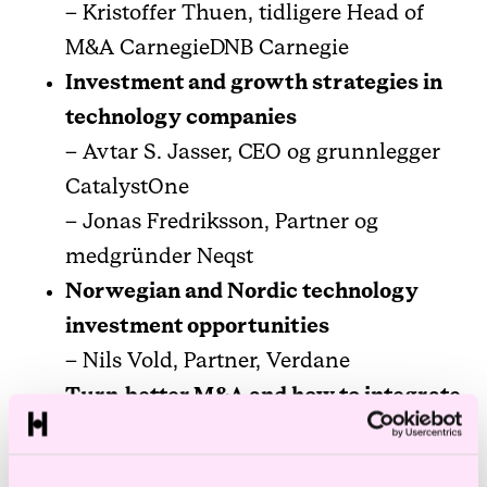
– Kristoffer Thuen, tidligere Head of
M&A CarnegieDNB Carnegie
Investment and growth strategies in
technology companies
– Avtar S. Jasser, CEO og grunnlegger
CatalystOne
– Jonas Fredriksson, Partner og
medgründer Neqst
Norwegian and Nordic technology
investment opportunities
– Nils Vold, Partner, Verdane
Turn-better M&A and how to integrate
new business
– Sverre Flatby, CEO og Einar Bonnevie,