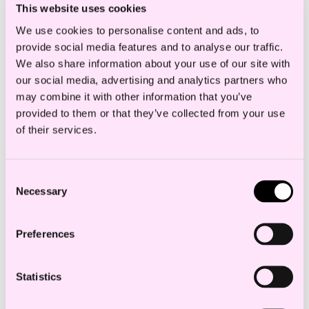
CFO, Omda
This website uses cookies
Deal Statistics
We use cookies to personalise content and ads, to
provide social media features and to analyse our traffic.
– Elizabeth Wall, advokat & Head of
We also share information about your use of our site with
Knowledge for Global Corporate
our social media, advertising and analytics partners who
Practice, A&O Shearman
may combine it with other information that you’ve
provided to them or that they’ve collected from your use
of their services.
Etter seminaret inviterer vi til mat, drikke og
Consent
Necessary
Selection
mingling!
Preferences
Vi håper du har lyst til å bli med oss på en
lærerik og inspirerende kveld!
Statistics