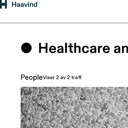
Healthcare an
People
Viser
2
av 2 treff